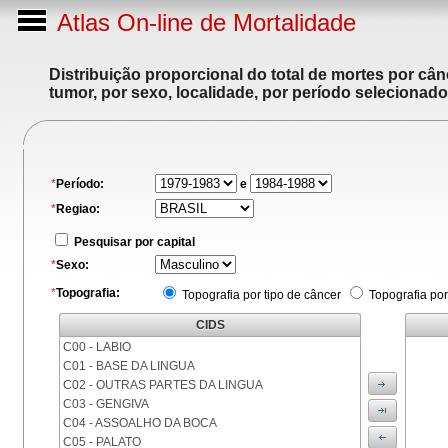
Atlas On-line de Mortalidade
Distribuição proporcional do total de mortes por cân
tumor, por sexo, localidade, por período selecionado
*
Período:
e
*
Regiao:
Pesquisar por capital
*
Sexo:
*
Topografia:
Topografia por tipo de câncer
Topografia por
CIDS
C00 - LABIO
C01 - BASE DA LINGUA
C02 - OUTRAS PARTES DA LINGUA
C03 - GENGIVA
C04 - ASSOALHO DA BOCA
C05 - PALATO