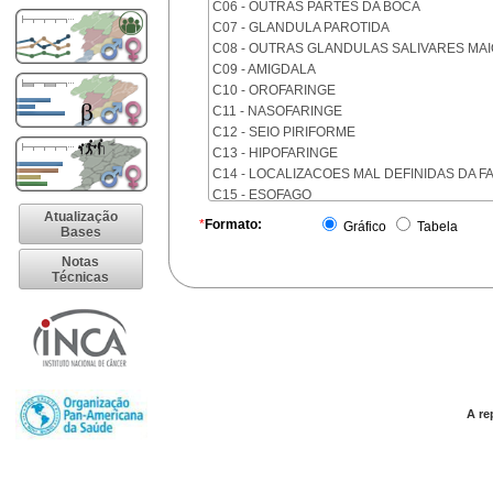
C06 - OUTRAS PARTES DA BOCA
C07 - GLANDULA PAROTIDA
C08 - OUTRAS GLANDULAS SALIVARES MA
C09 - AMIGDALA
C10 - OROFARINGE
C11 - NASOFARINGE
C12 - SEIO PIRIFORME
C13 - HIPOFARINGE
C14 - LOCALIZACOES MAL DEFINIDAS DA F
C15 - ESOFAGO
C16 - ESTOMAGO
Atualização
*
Formato:
Gráfico
Tabela
Bases
C17 - INTESTINO DELGADO
C18 - COLON
Notas
Técnicas
C19 - JUNCAO RETOSSIGMOIDE
C20 - RETO
C21 - ANUS E CANAL ANAL
C22 - FIGADO E VIAS BILIARES INTRA-HEPA
C23 - VESICULA BILIAR
C24 - OUTRAS PARTES DAS VIAS BILIARES
C25 - PANCREAS
A re
C26 - LOCALIZACOES MAL DEFINIDAS NO 
C30 - CAVIDADE NASAL E OUVIDO MEDIO
C31 - SEIOS DA FACE
C32 - LARINGE