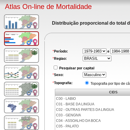
Atlas On-line de Mortalidade
Distribuição proporcional do total 
*
Período:
e
*
Regiao:
Pesquisar por capital
*
Sexo:
*
Topografia:
Topografia por tipo de c
CIDS
C00 - LABIO
C01 - BASE DA LINGUA
C02 - OUTRAS PARTES DA LINGUA
C03 - GENGIVA
C04 - ASSOALHO DA BOCA
C05 - PALATO