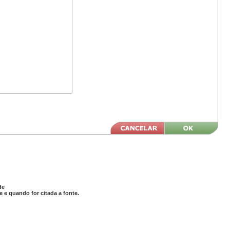
de
 e quando for citada a fonte.