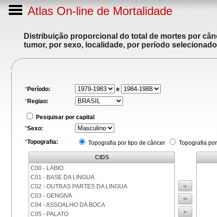
Atlas On-line de Mortalidade
Distribuição proporcional do total de mortes por cân
tumor, por sexo, localidade, por período selecionado
*
Período:
e
*
Regiao:
Pesquisar por capital
*
Sexo:
*
Topografia:
Topografia por tipo de câncer
Topografia por
CIDS
C00 - LABIO
C01 - BASE DA LINGUA
C02 - OUTRAS PARTES DA LINGUA
C03 - GENGIVA
C04 - ASSOALHO DA BOCA
C05 - PALATO