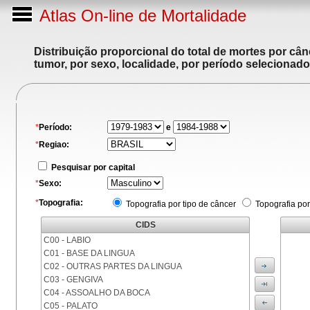
Atlas On-line de Mortalidade
Distribuição proporcional do total de mortes por cân
tumor, por sexo, localidade, por período selecionado
*
Período:
e
*
Regiao:
Pesquisar por capital
*
Sexo:
*
Topografia:
Topografia por tipo de câncer
Topografia por
CIDS
C00 - LABIO
C01 - BASE DA LINGUA
C02 - OUTRAS PARTES DA LINGUA
C03 - GENGIVA
C04 - ASSOALHO DA BOCA
C05 - PALATO