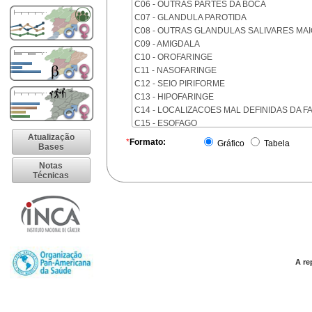
C06 - OUTRAS PARTES DA BOCA
C07 - GLANDULA PAROTIDA
C08 - OUTRAS GLANDULAS SALIVARES MA
C09 - AMIGDALA
C10 - OROFARINGE
C11 - NASOFARINGE
C12 - SEIO PIRIFORME
C13 - HIPOFARINGE
C14 - LOCALIZACOES MAL DEFINIDAS DA F
C15 - ESOFAGO
C16 - ESTOMAGO
Atualização
*
Formato:
Gráfico
Tabela
Bases
C17 - INTESTINO DELGADO
C18 - COLON
Notas
Técnicas
C19 - JUNCAO RETOSSIGMOIDE
C20 - RETO
C21 - ANUS E CANAL ANAL
C22 - FIGADO E VIAS BILIARES INTRA-HEPA
C23 - VESICULA BILIAR
C24 - OUTRAS PARTES DAS VIAS BILIARES
C25 - PANCREAS
A re
C26 - LOCALIZACOES MAL DEFINIDAS NO 
C30 - CAVIDADE NASAL E OUVIDO MEDIO
C31 - SEIOS DA FACE
C32 - LARINGE