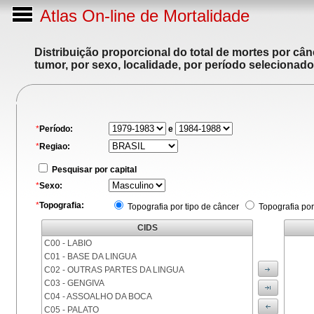
Atlas On-line de Mortalidade
Distribuição proporcional do total de mortes por cân
tumor, por sexo, localidade, por período selecionado
*
Período:
e
*
Regiao:
Pesquisar por capital
*
Sexo:
*
Topografia:
Topografia por tipo de câncer
Topografia por
CIDS
C00 - LABIO
C01 - BASE DA LINGUA
C02 - OUTRAS PARTES DA LINGUA
C03 - GENGIVA
C04 - ASSOALHO DA BOCA
C05 - PALATO