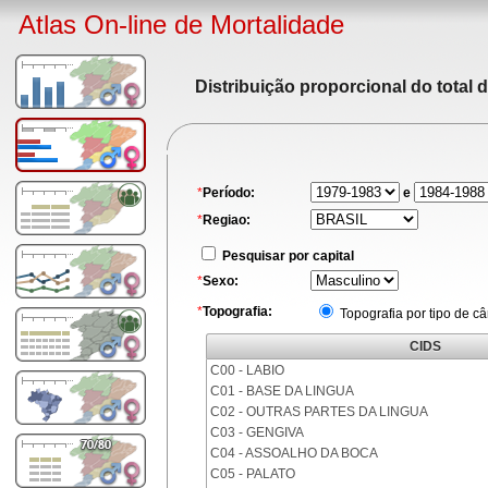
Atlas On-line de Mortalidade
Distribuição proporcional do total 
*
Período:
e
*
Regiao:
Pesquisar por capital
*
Sexo:
*
Topografia:
Topografia por tipo de c
CIDS
C00 - LABIO
C01 - BASE DA LINGUA
C02 - OUTRAS PARTES DA LINGUA
C03 - GENGIVA
C04 - ASSOALHO DA BOCA
C05 - PALATO