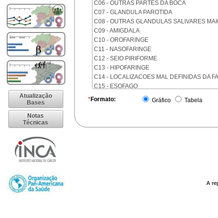
C06 - OUTRAS PARTES DA BOCA
C07 - GLANDULA PAROTIDA
C08 - OUTRAS GLANDULAS SALIVARES MA
C09 - AMIGDALA
C10 - OROFARINGE
C11 - NASOFARINGE
C12 - SEIO PIRIFORME
C13 - HIPOFARINGE
C14 - LOCALIZACOES MAL DEFINIDAS DA F
C15 - ESOFAGO
C16 - ESTOMAGO
Atualização
*
Formato:
Gráfico
Tabela
Bases
C17 - INTESTINO DELGADO
C18 - COLON
Notas
Técnicas
C19 - JUNCAO RETOSSIGMOIDE
C20 - RETO
C21 - ANUS E CANAL ANAL
C22 - FIGADO E VIAS BILIARES INTRA-HEPA
C23 - VESICULA BILIAR
C24 - OUTRAS PARTES DAS VIAS BILIARES
C25 - PANCREAS
A re
C26 - LOCALIZACOES MAL DEFINIDAS NO 
C30 - CAVIDADE NASAL E OUVIDO MEDIO
C31 - SEIOS DA FACE
C32 - LARINGE