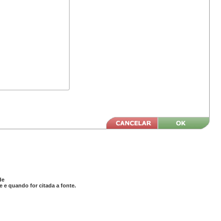
de
 e quando for citada a fonte.