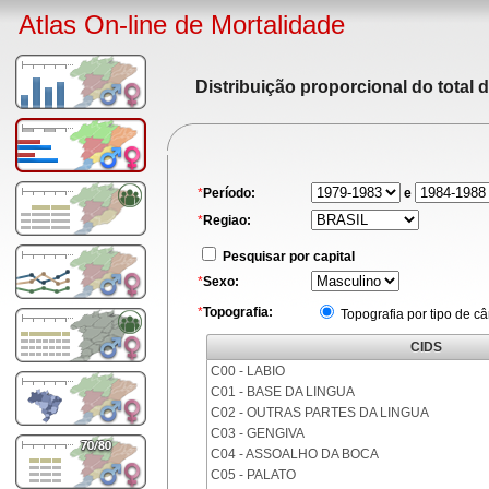
Atlas On-line de Mortalidade
Distribuição proporcional do total 
*
Período:
e
*
Regiao:
Pesquisar por capital
*
Sexo:
*
Topografia:
Topografia por tipo de c
CIDS
C00 - LABIO
C01 - BASE DA LINGUA
C02 - OUTRAS PARTES DA LINGUA
C03 - GENGIVA
C04 - ASSOALHO DA BOCA
C05 - PALATO