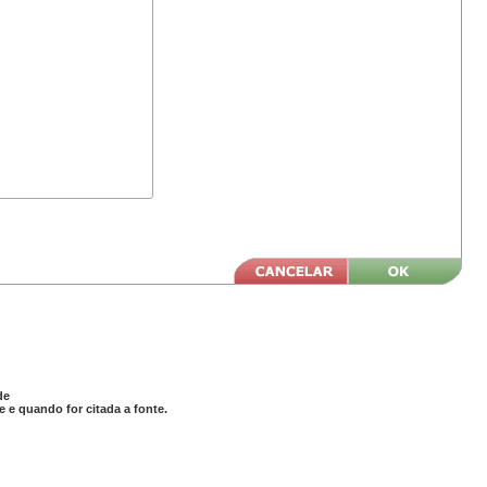
de
 e quando for citada a fonte.