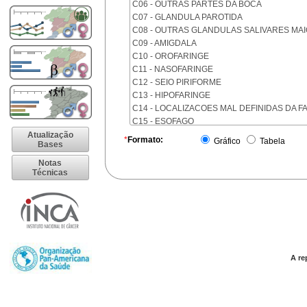
C06 - OUTRAS PARTES DA BOCA
C07 - GLANDULA PAROTIDA
C08 - OUTRAS GLANDULAS SALIVARES MA
C09 - AMIGDALA
C10 - OROFARINGE
C11 - NASOFARINGE
C12 - SEIO PIRIFORME
C13 - HIPOFARINGE
C14 - LOCALIZACOES MAL DEFINIDAS DA F
C15 - ESOFAGO
C16 - ESTOMAGO
Atualização
*
Formato:
Gráfico
Tabela
Bases
C17 - INTESTINO DELGADO
C18 - COLON
Notas
Técnicas
C19 - JUNCAO RETOSSIGMOIDE
C20 - RETO
C21 - ANUS E CANAL ANAL
C22 - FIGADO E VIAS BILIARES INTRA-HEPA
C23 - VESICULA BILIAR
C24 - OUTRAS PARTES DAS VIAS BILIARES
C25 - PANCREAS
A re
C26 - LOCALIZACOES MAL DEFINIDAS NO 
C30 - CAVIDADE NASAL E OUVIDO MEDIO
C31 - SEIOS DA FACE
C32 - LARINGE