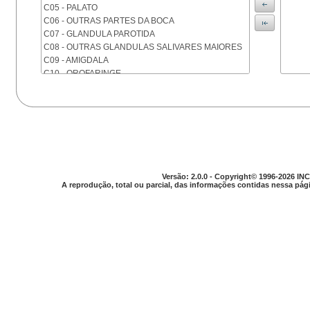
C05 - PALATO
C06 - OUTRAS PARTES DA BOCA
C07 - GLANDULA PAROTIDA
C08 - OUTRAS GLANDULAS SALIVARES MAIORES
C09 - AMIGDALA
C10 - OROFARINGE
C11 - NASOFARINGE
C12 - SEIO PIRIFORME
C13 - HIPOFARINGE
C14 - LOCALIZACOES MAL DEFINIDAS DA FARINGE
C15 - ESOFAGO
C16 - ESTOMAGO
C17 - INTESTINO DELGADO
Versão: 2.0.0 - Copyright© 1996-2026 INC
C18 - COLON
A reprodução, total ou parcial, das informações contidas nessa pági
C19 - JUNCAO RETOSSIGMOIDE
C20 - RETO
C21 - ANUS E CANAL ANAL
C22 - FIGADO E VIAS BILIARES INTRA-HEPATICAS
C23 - VESICULA BILIAR
C24 - OUTRAS PARTES DAS VIAS BILIARES
C25 - PANCREAS
C26 - LOCALIZACOES MAL DEFINIDAS NO
APARELHO DIGESTIVO
C30 - CAVIDADE NASAL E OUVIDO MEDIO