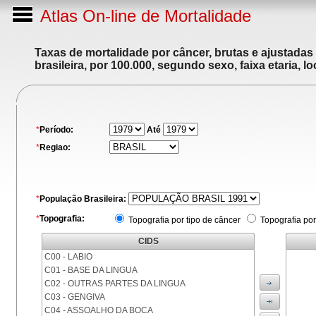
Atlas On-line de Mortalidade
Taxas de mortalidade por câncer, brutas e ajustadas
brasileira, por 100.000, segundo sexo, faixa etaria, 
*
Período:
Até
*
Regiao:
*
População Brasileira:
*
Topografia:
Topografia por tipo de câncer
Topografia por
CIDS
C00 - LABIO
C01 - BASE DA LINGUA
C02 - OUTRAS PARTES DA LINGUA
C03 - GENGIVA
C04 - ASSOALHO DA BOCA