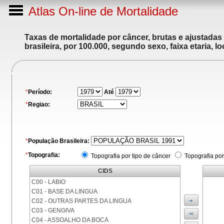
Atlas On-line de Mortalidade
Taxas de mortalidade por câncer, brutas e ajustadas
brasileira, por 100.000, segundo sexo, faixa etaria, 
*
Período:
Até
*
Regiao:
*
População Brasileira:
*
Topografia:
Topografia por tipo de câncer
Topografia por
CIDS
C00 - LABIO
C01 - BASE DA LINGUA
C02 - OUTRAS PARTES DA LINGUA
C03 - GENGIVA
C04 - ASSOALHO DA BOCA