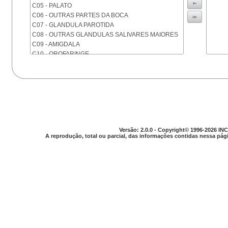
C05 - PALATO
C06 - OUTRAS PARTES DA BOCA
C07 - GLANDULA PAROTIDA
C08 - OUTRAS GLANDULAS SALIVARES MAIORES
C09 - AMIGDALA
C10 - OROFARINGE
C11 - NASOFARINGE
C12 - SEIO PIRIFORME
C13 - HIPOFARINGE
C14 - LOCALIZACOES MAL DEFINIDAS DA FARINGE
C15 - ESOFAGO
C16 - ESTOMAGO
C17 - INTESTINO DELGADO
Versão: 2.0.0 - Copyright© 1996-2026 INC
C18 - COLON
A reprodução, total ou parcial, das informações contidas nessa pági
C19 - JUNCAO RETOSSIGMOIDE
C20 - RETO
C21 - ANUS E CANAL ANAL
C22 - FIGADO E VIAS BILIARES INTRA-HEPATICAS
C23 - VESICULA BILIAR
C24 - OUTRAS PARTES DAS VIAS BILIARES
C25 - PANCREAS
C26 - LOCALIZACOES MAL DEFINIDAS NO
APARELHO DIGESTIVO
C30 - CAVIDADE NASAL E OUVIDO MEDIO