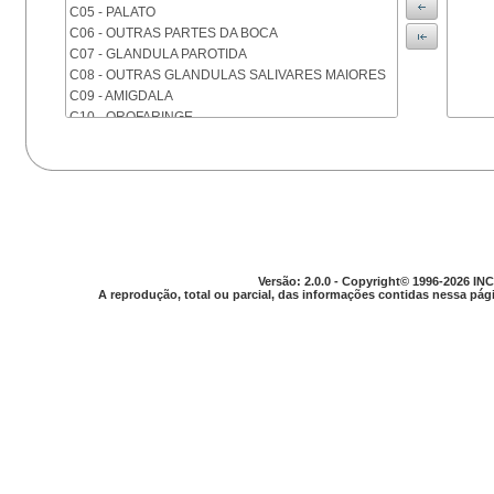
C05 - PALATO
C06 - OUTRAS PARTES DA BOCA
C07 - GLANDULA PAROTIDA
C08 - OUTRAS GLANDULAS SALIVARES MAIORES
C09 - AMIGDALA
C10 - OROFARINGE
C11 - NASOFARINGE
C12 - SEIO PIRIFORME
C13 - HIPOFARINGE
C14 - LOCALIZACOES MAL DEFINIDAS DA FARINGE
C15 - ESOFAGO
C16 - ESTOMAGO
C17 - INTESTINO DELGADO
Versão: 2.0.0 - Copyright© 1996-2026 INC
C18 - COLON
A reprodução, total ou parcial, das informações contidas nessa pági
C19 - JUNCAO RETOSSIGMOIDE
C20 - RETO
C21 - ANUS E CANAL ANAL
C22 - FIGADO E VIAS BILIARES INTRA-HEPATICAS
C23 - VESICULA BILIAR
C24 - OUTRAS PARTES DAS VIAS BILIARES
C25 - PANCREAS
C26 - LOCALIZACOES MAL DEFINIDAS NO
APARELHO DIGESTIVO
C30 - CAVIDADE NASAL E OUVIDO MEDIO