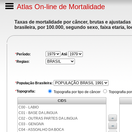
Atlas On-line de Mortalidade
Taxas de mortalidade por câncer, brutas e ajustadas
brasileira, por 100.000, segundo sexo, faixa etaria, 
*
Período:
Até
*
Regiao:
*
População Brasileira:
*
Topografia:
Topografia por tipo de câncer
Topografia por
CIDS
C00 - LABIO
C01 - BASE DA LINGUA
C02 - OUTRAS PARTES DA LINGUA
C03 - GENGIVA
C04 - ASSOALHO DA BOCA