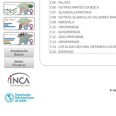
C05 - PALATO
C06 - OUTRAS PARTES DA BOCA
C07 - GLANDULA PAROTIDA
C08 - OUTRAS GLANDULAS SALIVARES MA
C09 - AMIGDALA
C10 - OROFARINGE
C11 - NASOFARINGE
C12 - SEIO PIRIFORME
C13 - HIPOFARINGE
C14 - LOCALIZACOES MAL DEFINIDAS DA F
Atualização
C15 - ESOFAGO
Bases
C16 - ESTOMAGO
Notas
C17 - INTESTINO DELGADO
Técnicas
C18 - COLON
C19 - JUNCAO RETOSSIGMOIDE
C20 - RETO
C21 - ANUS E CANAL ANAL
C22 - FIGADO E VIAS BILIARES INTRA-HEPA
A re
C23 - VESICULA BILIAR
C24 - OUTRAS PARTES DAS VIAS BILIARES
C25 - PANCREAS
C26 - LOCALIZACOES MAL DEFINIDAS NO 
C30 - CAVIDADE NASAL E OUVIDO MEDIO
C31 - SEIOS DA FACE