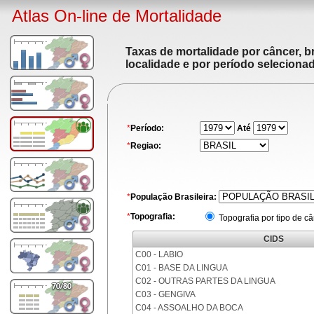
Atlas On-line de Mortalidade
Taxas de mortalidade por câncer, br
localidade e por período seleciona
*
Período:
Até
*
Regiao:
*
População Brasileira:
*
Topografia:
Topografia por tipo de c
CIDS
C00 - LABIO
C01 - BASE DA LINGUA
C02 - OUTRAS PARTES DA LINGUA
C03 - GENGIVA
C04 - ASSOALHO DA BOCA