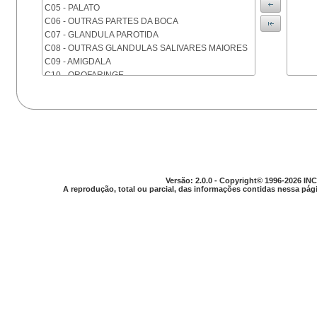
C05 - PALATO
C06 - OUTRAS PARTES DA BOCA
C07 - GLANDULA PAROTIDA
C08 - OUTRAS GLANDULAS SALIVARES MAIORES
C09 - AMIGDALA
C10 - OROFARINGE
C11 - NASOFARINGE
C12 - SEIO PIRIFORME
C13 - HIPOFARINGE
C14 - LOCALIZACOES MAL DEFINIDAS DA FARINGE
C15 - ESOFAGO
C16 - ESTOMAGO
C17 - INTESTINO DELGADO
Versão: 2.0.0 - Copyright© 1996-2026 INC
C18 - COLON
A reprodução, total ou parcial, das informações contidas nessa pági
C19 - JUNCAO RETOSSIGMOIDE
C20 - RETO
C21 - ANUS E CANAL ANAL
C22 - FIGADO E VIAS BILIARES INTRA-HEPATICAS
C23 - VESICULA BILIAR
C24 - OUTRAS PARTES DAS VIAS BILIARES
C25 - PANCREAS
C26 - LOCALIZACOES MAL DEFINIDAS NO
APARELHO DIGESTIVO
C30 - CAVIDADE NASAL E OUVIDO MEDIO