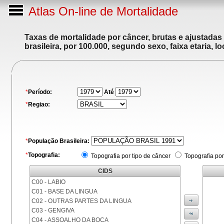
Atlas On-line de Mortalidade
Taxas de mortalidade por câncer, brutas e ajustadas
brasileira, por 100.000, segundo sexo, faixa etaria, 
*
Período:
Até
*
Regiao:
*
População Brasileira:
*
Topografia:
Topografia por tipo de câncer
Topografia por
CIDS
C00 - LABIO
C01 - BASE DA LINGUA
C02 - OUTRAS PARTES DA LINGUA
C03 - GENGIVA
C04 - ASSOALHO DA BOCA