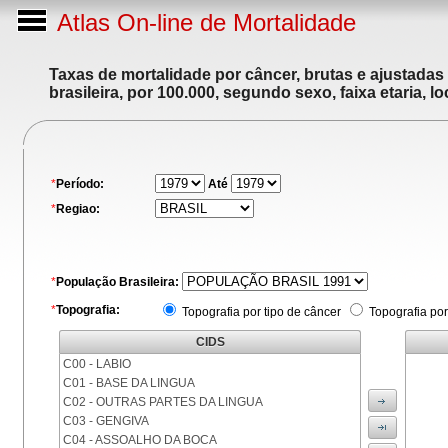
Atlas On-line de Mortalidade
Taxas de mortalidade por câncer, brutas e ajustadas
brasileira, por 100.000, segundo sexo, faixa etaria, 
*
Período:
Até
*
Regiao:
*
População Brasileira:
*
Topografia:
Topografia por tipo de câncer
Topografia por
CIDS
C00 - LABIO
C01 - BASE DA LINGUA
C02 - OUTRAS PARTES DA LINGUA
C03 - GENGIVA
C04 - ASSOALHO DA BOCA