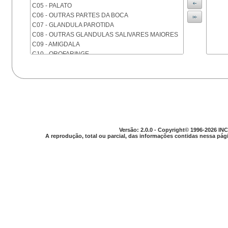
C05 - PALATO
C06 - OUTRAS PARTES DA BOCA
C07 - GLANDULA PAROTIDA
C08 - OUTRAS GLANDULAS SALIVARES MAIORES
C09 - AMIGDALA
C10 - OROFARINGE
C11 - NASOFARINGE
C12 - SEIO PIRIFORME
C13 - HIPOFARINGE
C14 - LOCALIZACOES MAL DEFINIDAS DA FARINGE
C15 - ESOFAGO
C16 - ESTOMAGO
C17 - INTESTINO DELGADO
Versão: 2.0.0 - Copyright© 1996-2026 INC
C18 - COLON
A reprodução, total ou parcial, das informações contidas nessa pági
C19 - JUNCAO RETOSSIGMOIDE
C20 - RETO
C21 - ANUS E CANAL ANAL
C22 - FIGADO E VIAS BILIARES INTRA-HEPATICAS
C23 - VESICULA BILIAR
C24 - OUTRAS PARTES DAS VIAS BILIARES
C25 - PANCREAS
C26 - LOCALIZACOES MAL DEFINIDAS NO
APARELHO DIGESTIVO
C30 - CAVIDADE NASAL E OUVIDO MEDIO