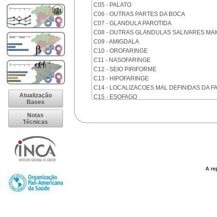
C05 - PALATO
C06 - OUTRAS PARTES DA BOCA
C07 - GLANDULA PAROTIDA
C08 - OUTRAS GLANDULAS SALIVARES MA
C09 - AMIGDALA
C10 - OROFARINGE
C11 - NASOFARINGE
C12 - SEIO PIRIFORME
C13 - HIPOFARINGE
C14 - LOCALIZACOES MAL DEFINIDAS DA F
Atualização
C15 - ESOFAGO
Bases
C16 - ESTOMAGO
Notas
C17 - INTESTINO DELGADO
Técnicas
C18 - COLON
C19 - JUNCAO RETOSSIGMOIDE
C20 - RETO
C21 - ANUS E CANAL ANAL
C22 - FIGADO E VIAS BILIARES INTRA-HEPA
A re
C23 - VESICULA BILIAR
C24 - OUTRAS PARTES DAS VIAS BILIARES
C25 - PANCREAS
C26 - LOCALIZACOES MAL DEFINIDAS NO 
C30 - CAVIDADE NASAL E OUVIDO MEDIO
C31 - SEIOS DA FACE