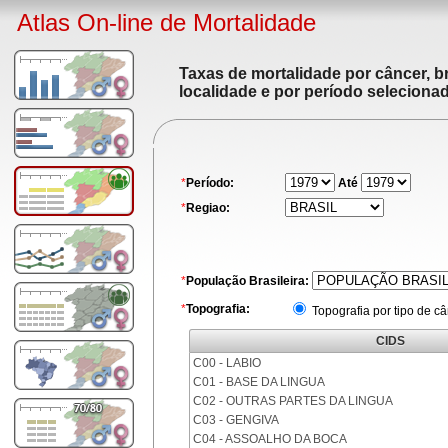
Atlas On-line de Mortalidade
Taxas de mortalidade por câncer, br
localidade e por período seleciona
*
Período:
Até
*
Regiao:
*
População Brasileira:
*
Topografia:
Topografia por tipo de c
CIDS
C00 - LABIO
C01 - BASE DA LINGUA
C02 - OUTRAS PARTES DA LINGUA
C03 - GENGIVA
C04 - ASSOALHO DA BOCA