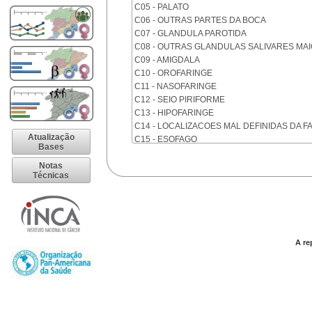
C05 - PALATO
C06 - OUTRAS PARTES DA BOCA
C07 - GLANDULA PAROTIDA
C08 - OUTRAS GLANDULAS SALIVARES MA
C09 - AMIGDALA
C10 - OROFARINGE
C11 - NASOFARINGE
C12 - SEIO PIRIFORME
C13 - HIPOFARINGE
C14 - LOCALIZACOES MAL DEFINIDAS DA F
Atualização
C15 - ESOFAGO
Bases
C16 - ESTOMAGO
Notas
C17 - INTESTINO DELGADO
Técnicas
C18 - COLON
C19 - JUNCAO RETOSSIGMOIDE
C20 - RETO
C21 - ANUS E CANAL ANAL
C22 - FIGADO E VIAS BILIARES INTRA-HEPA
A re
C23 - VESICULA BILIAR
C24 - OUTRAS PARTES DAS VIAS BILIARES
C25 - PANCREAS
C26 - LOCALIZACOES MAL DEFINIDAS NO 
C30 - CAVIDADE NASAL E OUVIDO MEDIO
C31 - SEIOS DA FACE