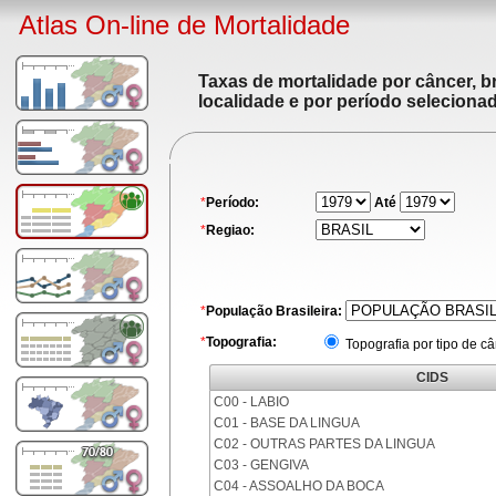
Atlas On-line de Mortalidade
Taxas de mortalidade por câncer, br
localidade e por período seleciona
*
Período:
Até
*
Regiao:
*
População Brasileira:
*
Topografia:
Topografia por tipo de c
CIDS
C00 - LABIO
C01 - BASE DA LINGUA
C02 - OUTRAS PARTES DA LINGUA
C03 - GENGIVA
C04 - ASSOALHO DA BOCA