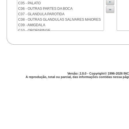
C05 - PALATO
C06 - OUTRAS PARTES DA BOCA
C07 - GLANDULA PAROTIDA
C08 - OUTRAS GLANDULAS SALIVARES MAIORES
C09 - AMIGDALA
C10 - OROFARINGE
C11 - NASOFARINGE
C12 - SEIO PIRIFORME
C13 - HIPOFARINGE
C14 - LOCALIZACOES MAL DEFINIDAS DA FARINGE
C15 - ESOFAGO
C16 - ESTOMAGO
C17 - INTESTINO DELGADO
Versão: 2.0.0 - Copyright© 1996-2026 INC
C18 - COLON
A reprodução, total ou parcial, das informações contidas nessa pági
C19 - JUNCAO RETOSSIGMOIDE
C20 - RETO
C21 - ANUS E CANAL ANAL
C22 - FIGADO E VIAS BILIARES INTRA-HEPATICAS
C23 - VESICULA BILIAR
C24 - OUTRAS PARTES DAS VIAS BILIARES
C25 - PANCREAS
C26 - LOCALIZACOES MAL DEFINIDAS NO
APARELHO DIGESTIVO
C30 - CAVIDADE NASAL E OUVIDO MEDIO