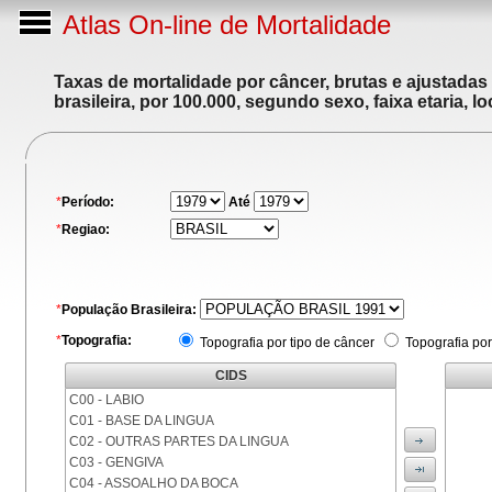
Atlas On-line de Mortalidade
Taxas de mortalidade por câncer, brutas e ajustadas
brasileira, por 100.000, segundo sexo, faixa etaria, 
*
Período:
Até
*
Regiao:
*
População Brasileira:
*
Topografia:
Topografia por tipo de câncer
Topografia por
CIDS
C00 - LABIO
C01 - BASE DA LINGUA
C02 - OUTRAS PARTES DA LINGUA
C03 - GENGIVA
C04 - ASSOALHO DA BOCA