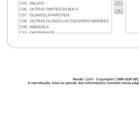
C05 - PALATO
C06 - OUTRAS PARTES DA BOCA
C07 - GLANDULA PAROTIDA
C08 - OUTRAS GLANDULAS SALIVARES MAIORES
C09 - AMIGDALA
C10 - OROFARINGE
C11 - NASOFARINGE
C12 - SEIO PIRIFORME
C13 - HIPOFARINGE
C14 - LOCALIZACOES MAL DEFINIDAS DA FARINGE
C15 - ESOFAGO
C16 - ESTOMAGO
C17 - INTESTINO DELGADO
Versão: 2.0.0 - Copyright© 1996-2026 INC
C18 - COLON
A reprodução, total ou parcial, das informações contidas nessa pági
C19 - JUNCAO RETOSSIGMOIDE
C20 - RETO
C21 - ANUS E CANAL ANAL
C22 - FIGADO E VIAS BILIARES INTRA-HEPATICAS
C23 - VESICULA BILIAR
C24 - OUTRAS PARTES DAS VIAS BILIARES
C25 - PANCREAS
C26 - LOCALIZACOES MAL DEFINIDAS NO
APARELHO DIGESTIVO
C30 - CAVIDADE NASAL E OUVIDO MEDIO