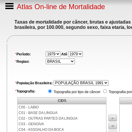
Atlas On-line de Mortalidade
Taxas de mortalidade por câncer, brutas e ajustadas
brasileira, por 100.000, segundo sexo, faixa etaria, 
*
Período:
Até
*
Regiao:
*
População Brasileira:
*
Topografia:
Topografia por tipo de câncer
Topografia por
CIDS
C00 - LABIO
C01 - BASE DA LINGUA
C02 - OUTRAS PARTES DA LINGUA
C03 - GENGIVA
C04 - ASSOALHO DA BOCA