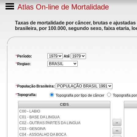
Atlas On-line de Mortalidade
Taxas de mortalidade por câncer, brutas e ajustadas
brasileira, por 100.000, segundo sexo, faixa etaria, 
*
Período:
Até
*
Regiao:
*
População Brasileira:
*
Topografia:
Topografia por tipo de câncer
Topografia por
CIDS
C00 - LABIO
C01 - BASE DA LINGUA
C02 - OUTRAS PARTES DA LINGUA
C03 - GENGIVA
C04 - ASSOALHO DA BOCA