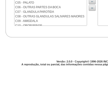
C05 - PALATO
C06 - OUTRAS PARTES DA BOCA
C07 - GLANDULA PAROTIDA
C08 - OUTRAS GLANDULAS SALIVARES MAIORES
C09 - AMIGDALA
C10 - OROFARINGE
C11 - NASOFARINGE
C12 - SEIO PIRIFORME
C13 - HIPOFARINGE
C14 - LOCALIZACOES MAL DEFINIDAS DA FARINGE
C15 - ESOFAGO
C16 - ESTOMAGO
C17 - INTESTINO DELGADO
Versão: 2.0.0 - Copyright© 1996-2026 INC
C18 - COLON
A reprodução, total ou parcial, das informações contidas nessa pági
C19 - JUNCAO RETOSSIGMOIDE
C20 - RETO
C21 - ANUS E CANAL ANAL
C22 - FIGADO E VIAS BILIARES INTRA-HEPATICAS
C23 - VESICULA BILIAR
C24 - OUTRAS PARTES DAS VIAS BILIARES
C25 - PANCREAS
C26 - LOCALIZACOES MAL DEFINIDAS NO
APARELHO DIGESTIVO
C30 - CAVIDADE NASAL E OUVIDO MEDIO