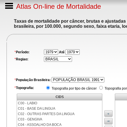
Atlas On-line de Mortalidade
Taxas de mortalidade por câncer, brutas e ajustadas
brasileira, por 100.000, segundo sexo, faixa etaria, 
*
Período:
Até
*
Regiao:
*
População Brasileira:
*
Topografia:
Topografia por tipo de câncer
Topografia por
CIDS
C00 - LABIO
C01 - BASE DA LINGUA
C02 - OUTRAS PARTES DA LINGUA
C03 - GENGIVA
C04 - ASSOALHO DA BOCA