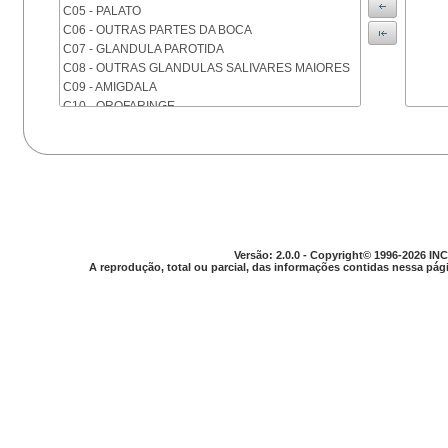
C05 - PALATO
C06 - OUTRAS PARTES DA BOCA
C07 - GLANDULA PAROTIDA
C08 - OUTRAS GLANDULAS SALIVARES MAIORES
C09 - AMIGDALA
C10 - OROFARINGE
C11 - NASOFARINGE
C12 - SEIO PIRIFORME
C13 - HIPOFARINGE
C14 - LOCALIZACOES MAL DEFINIDAS DA FARINGE
C15 - ESOFAGO
C16 - ESTOMAGO
C17 - INTESTINO DELGADO
Versão: 2.0.0 - Copyright© 1996-2026 INC
C18 - COLON
A reprodução, total ou parcial, das informações contidas nessa pági
C19 - JUNCAO RETOSSIGMOIDE
C20 - RETO
C21 - ANUS E CANAL ANAL
C22 - FIGADO E VIAS BILIARES INTRA-HEPATICAS
C23 - VESICULA BILIAR
C24 - OUTRAS PARTES DAS VIAS BILIARES
C25 - PANCREAS
C26 - LOCALIZACOES MAL DEFINIDAS NO
APARELHO DIGESTIVO
C30 - CAVIDADE NASAL E OUVIDO MEDIO