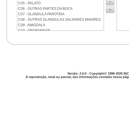
C05 - PALATO
C06 - OUTRAS PARTES DA BOCA
C07 - GLANDULA PAROTIDA
C08 - OUTRAS GLANDULAS SALIVARES MAIORES
C09 - AMIGDALA
C10 - OROFARINGE
C11 - NASOFARINGE
C12 - SEIO PIRIFORME
C13 - HIPOFARINGE
C14 - LOCALIZACOES MAL DEFINIDAS DA FARINGE
C15 - ESOFAGO
C16 - ESTOMAGO
C17 - INTESTINO DELGADO
Versão: 2.0.0 - Copyright© 1996-2026 INC
C18 - COLON
A reprodução, total ou parcial, das informações contidas nessa pági
C19 - JUNCAO RETOSSIGMOIDE
C20 - RETO
C21 - ANUS E CANAL ANAL
C22 - FIGADO E VIAS BILIARES INTRA-HEPATICAS
C23 - VESICULA BILIAR
C24 - OUTRAS PARTES DAS VIAS BILIARES
C25 - PANCREAS
C26 - LOCALIZACOES MAL DEFINIDAS NO
APARELHO DIGESTIVO
C30 - CAVIDADE NASAL E OUVIDO MEDIO