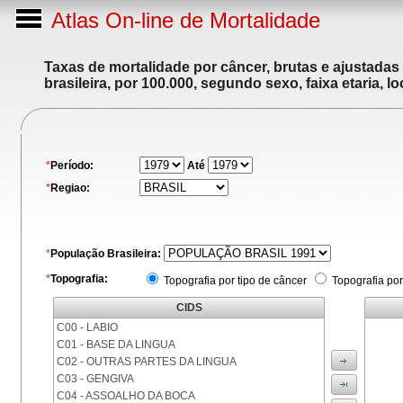
Atlas On-line de Mortalidade
Taxas de mortalidade por câncer, brutas e ajustadas
brasileira, por 100.000, segundo sexo, faixa etaria, 
*
Período:
Até
*
Regiao:
*
População Brasileira:
*
Topografia:
Topografia por tipo de câncer
Topografia por
CIDS
C00 - LABIO
C01 - BASE DA LINGUA
C02 - OUTRAS PARTES DA LINGUA
C03 - GENGIVA
C04 - ASSOALHO DA BOCA