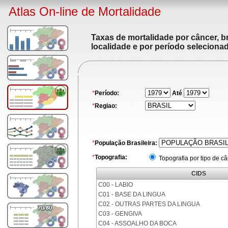
Atlas On-line de Mortalidade
Taxas de mortalidade por câncer, br
localidade e por período seleciona
*
Período:
Até
*
Regiao:
*
População Brasileira:
*
Topografia:
Topografia por tipo de c
CIDS
C00 - LABIO
C01 - BASE DA LINGUA
C02 - OUTRAS PARTES DA LINGUA
C03 - GENGIVA
C04 - ASSOALHO DA BOCA