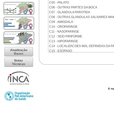
C05 - PALATO
C06 - OUTRAS PARTES DA BOCA
C07 - GLANDULA PAROTIDA
C08 - OUTRAS GLANDULAS SALIVARES MA
C09 - AMIGDALA
C10 - OROFARINGE
C11 - NASOFARINGE
C12 - SEIO PIRIFORME
C13 - HIPOFARINGE
C14 - LOCALIZACOES MAL DEFINIDAS DA F
Atualização
C15 - ESOFAGO
Bases
C16 - ESTOMAGO
Notas
C17 - INTESTINO DELGADO
Técnicas
C18 - COLON
C19 - JUNCAO RETOSSIGMOIDE
C20 - RETO
C21 - ANUS E CANAL ANAL
C22 - FIGADO E VIAS BILIARES INTRA-HEPA
A re
C23 - VESICULA BILIAR
C24 - OUTRAS PARTES DAS VIAS BILIARES
C25 - PANCREAS
C26 - LOCALIZACOES MAL DEFINIDAS NO 
C30 - CAVIDADE NASAL E OUVIDO MEDIO
C31 - SEIOS DA FACE