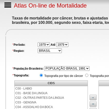
Atlas On-line de Mortalidade
Taxas de mortalidade por câncer, brutas e ajustadas
brasileira, por 100.000, segundo sexo, faixa etaria, 
*
Período:
Até
*
Regiao:
*
População Brasileira:
*
Topografia:
Topografia por tipo de câncer
Topografia por
CIDS
C00 - LABIO
C01 - BASE DA LINGUA
C02 - OUTRAS PARTES DA LINGUA
C03 - GENGIVA
C04 - ASSOALHO DA BOCA