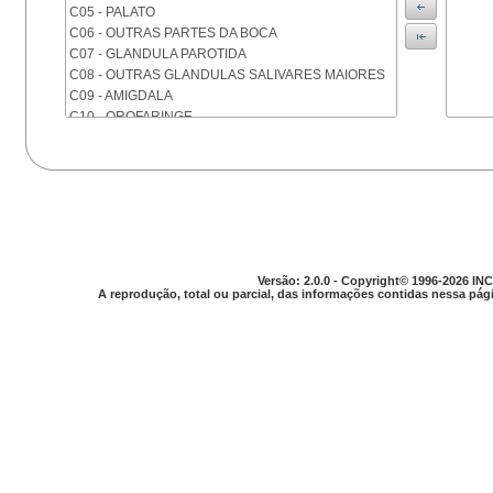
C05 - PALATO
C06 - OUTRAS PARTES DA BOCA
C07 - GLANDULA PAROTIDA
C08 - OUTRAS GLANDULAS SALIVARES MAIORES
C09 - AMIGDALA
C10 - OROFARINGE
C11 - NASOFARINGE
C12 - SEIO PIRIFORME
C13 - HIPOFARINGE
C14 - LOCALIZACOES MAL DEFINIDAS DA FARINGE
C15 - ESOFAGO
C16 - ESTOMAGO
C17 - INTESTINO DELGADO
Versão: 2.0.0 - Copyright© 1996-2026 INC
C18 - COLON
A reprodução, total ou parcial, das informações contidas nessa pági
C19 - JUNCAO RETOSSIGMOIDE
C20 - RETO
C21 - ANUS E CANAL ANAL
C22 - FIGADO E VIAS BILIARES INTRA-HEPATICAS
C23 - VESICULA BILIAR
C24 - OUTRAS PARTES DAS VIAS BILIARES
C25 - PANCREAS
C26 - LOCALIZACOES MAL DEFINIDAS NO
APARELHO DIGESTIVO
C30 - CAVIDADE NASAL E OUVIDO MEDIO