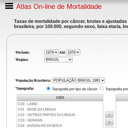
Atlas On-line de Mortalidade
Taxas de mortalidade por câncer, brutas e ajustadas
brasileira, por 100.000, segundo sexo, faixa etaria, 
*
Período:
Até
*
Regiao:
*
População Brasileira:
*
Topografia:
Topografia por tipo de câncer
Topografia por
CIDS
C00 - LABIO
C01 - BASE DA LINGUA
C02 - OUTRAS PARTES DA LINGUA
C03 - GENGIVA
C04 - ASSOALHO DA BOCA