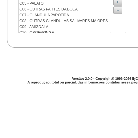
C05 - PALATO
C06 - OUTRAS PARTES DA BOCA
C07 - GLANDULA PAROTIDA
C08 - OUTRAS GLANDULAS SALIVARES MAIORES
C09 - AMIGDALA
C10 - OROFARINGE
C11 - NASOFARINGE
C12 - SEIO PIRIFORME
C13 - HIPOFARINGE
C14 - LOCALIZACOES MAL DEFINIDAS DA FARINGE
C15 - ESOFAGO
C16 - ESTOMAGO
C17 - INTESTINO DELGADO
Versão: 2.0.0 - Copyright© 1996-2026 INC
C18 - COLON
A reprodução, total ou parcial, das informações contidas nessa pági
C19 - JUNCAO RETOSSIGMOIDE
C20 - RETO
C21 - ANUS E CANAL ANAL
C22 - FIGADO E VIAS BILIARES INTRA-HEPATICAS
C23 - VESICULA BILIAR
C24 - OUTRAS PARTES DAS VIAS BILIARES
C25 - PANCREAS
C26 - LOCALIZACOES MAL DEFINIDAS NO
APARELHO DIGESTIVO
C30 - CAVIDADE NASAL E OUVIDO MEDIO