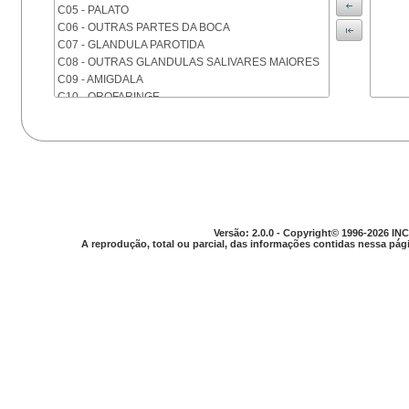
C05 - PALATO
C06 - OUTRAS PARTES DA BOCA
C07 - GLANDULA PAROTIDA
C08 - OUTRAS GLANDULAS SALIVARES MAIORES
C09 - AMIGDALA
C10 - OROFARINGE
C11 - NASOFARINGE
C12 - SEIO PIRIFORME
C13 - HIPOFARINGE
C14 - LOCALIZACOES MAL DEFINIDAS DA FARINGE
C15 - ESOFAGO
C16 - ESTOMAGO
C17 - INTESTINO DELGADO
Versão: 2.0.0 - Copyright© 1996-2026 INC
C18 - COLON
A reprodução, total ou parcial, das informações contidas nessa pági
C19 - JUNCAO RETOSSIGMOIDE
C20 - RETO
C21 - ANUS E CANAL ANAL
C22 - FIGADO E VIAS BILIARES INTRA-HEPATICAS
C23 - VESICULA BILIAR
C24 - OUTRAS PARTES DAS VIAS BILIARES
C25 - PANCREAS
C26 - LOCALIZACOES MAL DEFINIDAS NO
APARELHO DIGESTIVO
C30 - CAVIDADE NASAL E OUVIDO MEDIO