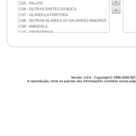
C05 - PALATO
C06 - OUTRAS PARTES DA BOCA
C07 - GLANDULA PAROTIDA
C08 - OUTRAS GLANDULAS SALIVARES MAIORES
C09 - AMIGDALA
C10 - OROFARINGE
C11 - NASOFARINGE
C12 - SEIO PIRIFORME
C13 - HIPOFARINGE
C14 - LOCALIZACOES MAL DEFINIDAS DA FARINGE
C15 - ESOFAGO
C16 - ESTOMAGO
C17 - INTESTINO DELGADO
Versão: 2.0.0 - Copyright© 1996-2026 INC
C18 - COLON
A reprodução, total ou parcial, das informações contidas nessa pági
C19 - JUNCAO RETOSSIGMOIDE
C20 - RETO
C21 - ANUS E CANAL ANAL
C22 - FIGADO E VIAS BILIARES INTRA-HEPATICAS
C23 - VESICULA BILIAR
C24 - OUTRAS PARTES DAS VIAS BILIARES
C25 - PANCREAS
C26 - LOCALIZACOES MAL DEFINIDAS NO
APARELHO DIGESTIVO
C30 - CAVIDADE NASAL E OUVIDO MEDIO