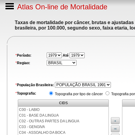
Atlas On-line de Mortalidade
Taxas de mortalidade por câncer, brutas e ajustadas
brasileira, por 100.000, segundo sexo, faixa etaria, 
*
Período:
Até
*
Regiao:
*
População Brasileira:
*
Topografia:
Topografia por tipo de câncer
Topografia por
CIDS
C00 - LABIO
C01 - BASE DA LINGUA
C02 - OUTRAS PARTES DA LINGUA
C03 - GENGIVA
C04 - ASSOALHO DA BOCA