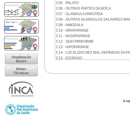
C05 - PALATO
C06 - OUTRAS PARTES DA BOCA
C07 - GLANDULA PAROTIDA
C08 - OUTRAS GLANDULAS SALIVARES MA
C09 - AMIGDALA
C10 - OROFARINGE
C11 - NASOFARINGE
C12 - SEIO PIRIFORME
C13 - HIPOFARINGE
C14 - LOCALIZACOES MAL DEFINIDAS DA F
Atualização
C15 - ESOFAGO
Bases
C16 - ESTOMAGO
Notas
C17 - INTESTINO DELGADO
Técnicas
C18 - COLON
C19 - JUNCAO RETOSSIGMOIDE
C20 - RETO
C21 - ANUS E CANAL ANAL
C22 - FIGADO E VIAS BILIARES INTRA-HEPA
A re
C23 - VESICULA BILIAR
C24 - OUTRAS PARTES DAS VIAS BILIARES
C25 - PANCREAS
C26 - LOCALIZACOES MAL DEFINIDAS NO 
C30 - CAVIDADE NASAL E OUVIDO MEDIO
C31 - SEIOS DA FACE