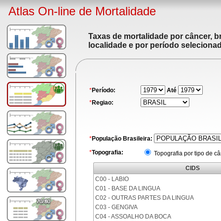
Atlas On-line de Mortalidade
Taxas de mortalidade por câncer, br
localidade e por período seleciona
*
Período:
Até
*
Regiao:
*
População Brasileira:
*
Topografia:
Topografia por tipo de c
CIDS
C00 - LABIO
C01 - BASE DA LINGUA
C02 - OUTRAS PARTES DA LINGUA
C03 - GENGIVA
C04 - ASSOALHO DA BOCA