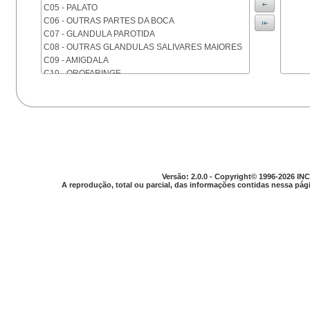
C05 - PALATO
C06 - OUTRAS PARTES DA BOCA
C07 - GLANDULA PAROTIDA
C08 - OUTRAS GLANDULAS SALIVARES MAIORES
C09 - AMIGDALA
C10 - OROFARINGE
C11 - NASOFARINGE
C12 - SEIO PIRIFORME
C13 - HIPOFARINGE
C14 - LOCALIZACOES MAL DEFINIDAS DA FARINGE
C15 - ESOFAGO
C16 - ESTOMAGO
C17 - INTESTINO DELGADO
Versão: 2.0.0 - Copyright© 1996-2026 INC
C18 - COLON
A reprodução, total ou parcial, das informações contidas nessa pági
C19 - JUNCAO RETOSSIGMOIDE
C20 - RETO
C21 - ANUS E CANAL ANAL
C22 - FIGADO E VIAS BILIARES INTRA-HEPATICAS
C23 - VESICULA BILIAR
C24 - OUTRAS PARTES DAS VIAS BILIARES
C25 - PANCREAS
C26 - LOCALIZACOES MAL DEFINIDAS NO
APARELHO DIGESTIVO
C30 - CAVIDADE NASAL E OUVIDO MEDIO