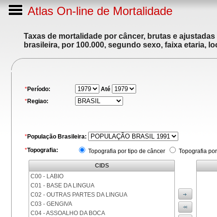
Atlas On-line de Mortalidade
Taxas de mortalidade por câncer, brutas e ajustadas
brasileira, por 100.000, segundo sexo, faixa etaria, 
*
Período:
Até
*
Regiao:
*
População Brasileira:
*
Topografia:
Topografia por tipo de câncer
Topografia por
CIDS
C00 - LABIO
C01 - BASE DA LINGUA
C02 - OUTRAS PARTES DA LINGUA
C03 - GENGIVA
C04 - ASSOALHO DA BOCA