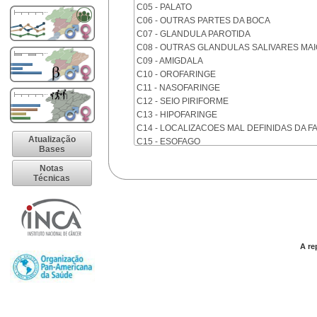
C05 - PALATO
C06 - OUTRAS PARTES DA BOCA
C07 - GLANDULA PAROTIDA
C08 - OUTRAS GLANDULAS SALIVARES MA
C09 - AMIGDALA
C10 - OROFARINGE
C11 - NASOFARINGE
C12 - SEIO PIRIFORME
C13 - HIPOFARINGE
C14 - LOCALIZACOES MAL DEFINIDAS DA F
Atualização
C15 - ESOFAGO
Bases
C16 - ESTOMAGO
Notas
C17 - INTESTINO DELGADO
Técnicas
C18 - COLON
C19 - JUNCAO RETOSSIGMOIDE
C20 - RETO
C21 - ANUS E CANAL ANAL
C22 - FIGADO E VIAS BILIARES INTRA-HEPA
A re
C23 - VESICULA BILIAR
C24 - OUTRAS PARTES DAS VIAS BILIARES
C25 - PANCREAS
C26 - LOCALIZACOES MAL DEFINIDAS NO 
C30 - CAVIDADE NASAL E OUVIDO MEDIO
C31 - SEIOS DA FACE