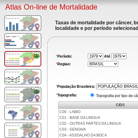
Atlas On-line de Mortalidade
Taxas de mortalidade por câncer, br
localidade e por período seleciona
*
Período:
Até
*
Regiao:
*
População Brasileira:
*
Topografia:
Topografia por tipo de c
CIDS
C00 - LABIO
C01 - BASE DA LINGUA
C02 - OUTRAS PARTES DA LINGUA
C03 - GENGIVA
C04 - ASSOALHO DA BOCA