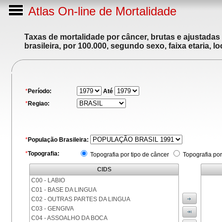
Atlas On-line de Mortalidade
Taxas de mortalidade por câncer, brutas e ajustadas
brasileira, por 100.000, segundo sexo, faixa etaria, 
*
Período:
Até
*
Regiao:
*
População Brasileira:
*
Topografia:
Topografia por tipo de câncer
Topografia por
CIDS
C00 - LABIO
C01 - BASE DA LINGUA
C02 - OUTRAS PARTES DA LINGUA
C03 - GENGIVA
C04 - ASSOALHO DA BOCA