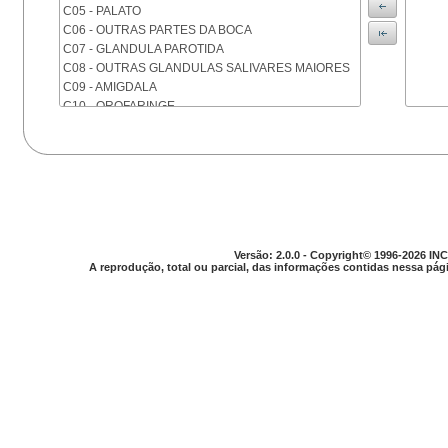
C05 - PALATO
C06 - OUTRAS PARTES DA BOCA
C07 - GLANDULA PAROTIDA
C08 - OUTRAS GLANDULAS SALIVARES MAIORES
C09 - AMIGDALA
C10 - OROFARINGE
C11 - NASOFARINGE
C12 - SEIO PIRIFORME
C13 - HIPOFARINGE
C14 - LOCALIZACOES MAL DEFINIDAS DA FARINGE
C15 - ESOFAGO
C16 - ESTOMAGO
C17 - INTESTINO DELGADO
Versão: 2.0.0 - Copyright© 1996-2026 INC
C18 - COLON
A reprodução, total ou parcial, das informações contidas nessa pági
C19 - JUNCAO RETOSSIGMOIDE
C20 - RETO
C21 - ANUS E CANAL ANAL
C22 - FIGADO E VIAS BILIARES INTRA-HEPATICAS
C23 - VESICULA BILIAR
C24 - OUTRAS PARTES DAS VIAS BILIARES
C25 - PANCREAS
C26 - LOCALIZACOES MAL DEFINIDAS NO
APARELHO DIGESTIVO
C30 - CAVIDADE NASAL E OUVIDO MEDIO