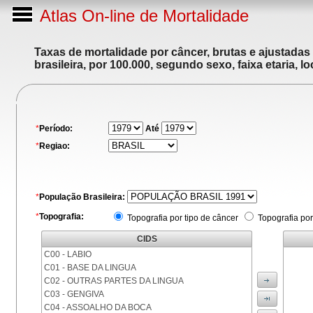
Atlas On-line de Mortalidade
Taxas de mortalidade por câncer, brutas e ajustadas
brasileira, por 100.000, segundo sexo, faixa etaria, 
*
Período:
Até
*
Regiao:
*
População Brasileira:
*
Topografia:
Topografia por tipo de câncer
Topografia por
CIDS
C00 - LABIO
C01 - BASE DA LINGUA
C02 - OUTRAS PARTES DA LINGUA
C03 - GENGIVA
C04 - ASSOALHO DA BOCA