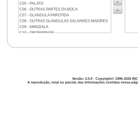
C05 - PALATO
C06 - OUTRAS PARTES DA BOCA
C07 - GLANDULA PAROTIDA
C08 - OUTRAS GLANDULAS SALIVARES MAIORES
C09 - AMIGDALA
C10 - OROFARINGE
C11 - NASOFARINGE
C12 - SEIO PIRIFORME
C13 - HIPOFARINGE
C14 - LOCALIZACOES MAL DEFINIDAS DA FARINGE
C15 - ESOFAGO
C16 - ESTOMAGO
C17 - INTESTINO DELGADO
Versão: 2.0.0 - Copyright© 1996-2026 INC
C18 - COLON
A reprodução, total ou parcial, das informações contidas nessa pági
C19 - JUNCAO RETOSSIGMOIDE
C20 - RETO
C21 - ANUS E CANAL ANAL
C22 - FIGADO E VIAS BILIARES INTRA-HEPATICAS
C23 - VESICULA BILIAR
C24 - OUTRAS PARTES DAS VIAS BILIARES
C25 - PANCREAS
C26 - LOCALIZACOES MAL DEFINIDAS NO
APARELHO DIGESTIVO
C30 - CAVIDADE NASAL E OUVIDO MEDIO