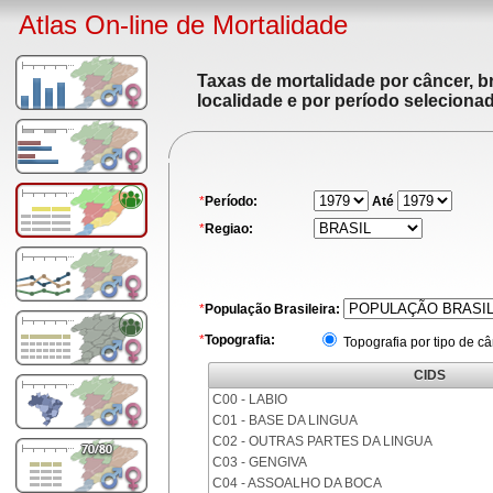
Atlas On-line de Mortalidade
Taxas de mortalidade por câncer, br
localidade e por período seleciona
*
Período:
Até
*
Regiao:
*
População Brasileira:
*
Topografia:
Topografia por tipo de c
CIDS
C00 - LABIO
C01 - BASE DA LINGUA
C02 - OUTRAS PARTES DA LINGUA
C03 - GENGIVA
C04 - ASSOALHO DA BOCA