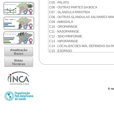
C05 - PALATO
C06 - OUTRAS PARTES DA BOCA
C07 - GLANDULA PAROTIDA
C08 - OUTRAS GLANDULAS SALIVARES MA
C09 - AMIGDALA
C10 - OROFARINGE
C11 - NASOFARINGE
C12 - SEIO PIRIFORME
C13 - HIPOFARINGE
C14 - LOCALIZACOES MAL DEFINIDAS DA F
Atualização
C15 - ESOFAGO
Bases
C16 - ESTOMAGO
Notas
C17 - INTESTINO DELGADO
Técnicas
C18 - COLON
C19 - JUNCAO RETOSSIGMOIDE
C20 - RETO
C21 - ANUS E CANAL ANAL
C22 - FIGADO E VIAS BILIARES INTRA-HEPA
A re
C23 - VESICULA BILIAR
C24 - OUTRAS PARTES DAS VIAS BILIARES
C25 - PANCREAS
C26 - LOCALIZACOES MAL DEFINIDAS NO 
C30 - CAVIDADE NASAL E OUVIDO MEDIO
C31 - SEIOS DA FACE