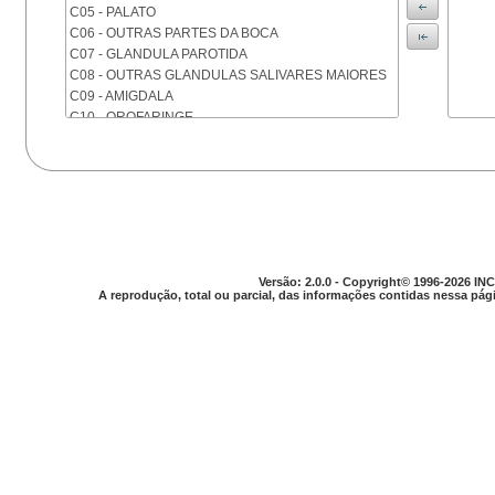
C05 - PALATO
C06 - OUTRAS PARTES DA BOCA
C07 - GLANDULA PAROTIDA
C08 - OUTRAS GLANDULAS SALIVARES MAIORES
C09 - AMIGDALA
C10 - OROFARINGE
C11 - NASOFARINGE
C12 - SEIO PIRIFORME
C13 - HIPOFARINGE
C14 - LOCALIZACOES MAL DEFINIDAS DA FARINGE
C15 - ESOFAGO
C16 - ESTOMAGO
C17 - INTESTINO DELGADO
Versão: 2.0.0 - Copyright© 1996-2026 INC
C18 - COLON
A reprodução, total ou parcial, das informações contidas nessa pági
C19 - JUNCAO RETOSSIGMOIDE
C20 - RETO
C21 - ANUS E CANAL ANAL
C22 - FIGADO E VIAS BILIARES INTRA-HEPATICAS
C23 - VESICULA BILIAR
C24 - OUTRAS PARTES DAS VIAS BILIARES
C25 - PANCREAS
C26 - LOCALIZACOES MAL DEFINIDAS NO
APARELHO DIGESTIVO
C30 - CAVIDADE NASAL E OUVIDO MEDIO