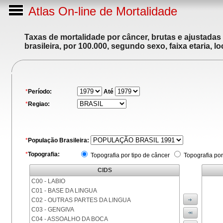
Atlas On-line de Mortalidade
Taxas de mortalidade por câncer, brutas e ajustadas
brasileira, por 100.000, segundo sexo, faixa etaria, 
*
Período:
Até
*
Regiao:
*
População Brasileira:
*
Topografia:
Topografia por tipo de câncer
Topografia por
CIDS
C00 - LABIO
C01 - BASE DA LINGUA
C02 - OUTRAS PARTES DA LINGUA
C03 - GENGIVA
C04 - ASSOALHO DA BOCA