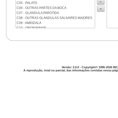
C05 - PALATO
C06 - OUTRAS PARTES DA BOCA
C07 - GLANDULA PAROTIDA
C08 - OUTRAS GLANDULAS SALIVARES MAIORES
C09 - AMIGDALA
C10 - OROFARINGE
C11 - NASOFARINGE
C12 - SEIO PIRIFORME
C13 - HIPOFARINGE
C14 - LOCALIZACOES MAL DEFINIDAS DA FARINGE
C15 - ESOFAGO
C16 - ESTOMAGO
C17 - INTESTINO DELGADO
Versão: 2.0.0 - Copyright© 1996-2026 INC
C18 - COLON
A reprodução, total ou parcial, das informações contidas nessa pági
C19 - JUNCAO RETOSSIGMOIDE
C20 - RETO
C21 - ANUS E CANAL ANAL
C22 - FIGADO E VIAS BILIARES INTRA-HEPATICAS
C23 - VESICULA BILIAR
C24 - OUTRAS PARTES DAS VIAS BILIARES
C25 - PANCREAS
C26 - LOCALIZACOES MAL DEFINIDAS NO
APARELHO DIGESTIVO
C30 - CAVIDADE NASAL E OUVIDO MEDIO