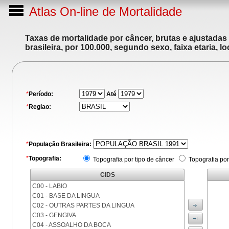
Atlas On-line de Mortalidade
Taxas de mortalidade por câncer, brutas e ajustadas
brasileira, por 100.000, segundo sexo, faixa etaria, 
*
Período:
Até
*
Regiao:
*
População Brasileira:
*
Topografia:
Topografia por tipo de câncer
Topografia por
CIDS
C00 - LABIO
C01 - BASE DA LINGUA
C02 - OUTRAS PARTES DA LINGUA
C03 - GENGIVA
C04 - ASSOALHO DA BOCA