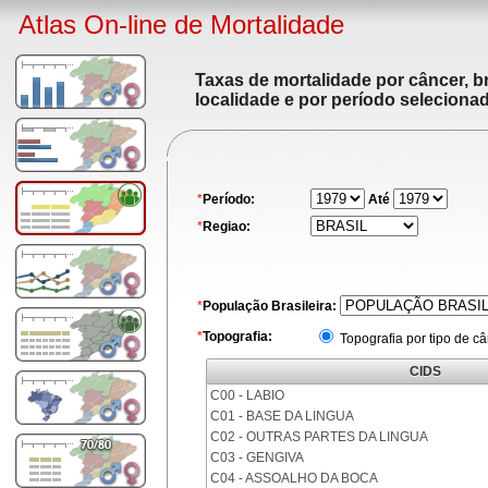
Atlas On-line de Mortalidade
Taxas de mortalidade por câncer, br
localidade e por período seleciona
*
Período:
Até
*
Regiao:
*
População Brasileira:
*
Topografia:
Topografia por tipo de c
CIDS
C00 - LABIO
C01 - BASE DA LINGUA
C02 - OUTRAS PARTES DA LINGUA
C03 - GENGIVA
C04 - ASSOALHO DA BOCA