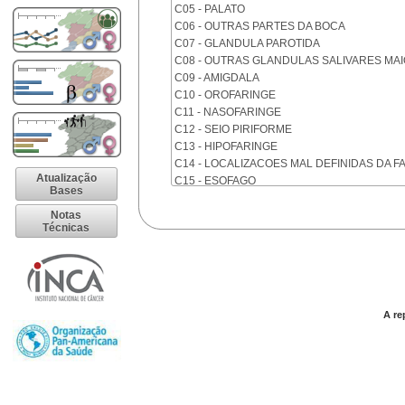
C05 - PALATO
C06 - OUTRAS PARTES DA BOCA
C07 - GLANDULA PAROTIDA
C08 - OUTRAS GLANDULAS SALIVARES MA
C09 - AMIGDALA
C10 - OROFARINGE
C11 - NASOFARINGE
C12 - SEIO PIRIFORME
C13 - HIPOFARINGE
C14 - LOCALIZACOES MAL DEFINIDAS DA F
Atualização
C15 - ESOFAGO
Bases
C16 - ESTOMAGO
Notas
C17 - INTESTINO DELGADO
Técnicas
C18 - COLON
C19 - JUNCAO RETOSSIGMOIDE
C20 - RETO
C21 - ANUS E CANAL ANAL
C22 - FIGADO E VIAS BILIARES INTRA-HEPA
A re
C23 - VESICULA BILIAR
C24 - OUTRAS PARTES DAS VIAS BILIARES
C25 - PANCREAS
C26 - LOCALIZACOES MAL DEFINIDAS NO 
C30 - CAVIDADE NASAL E OUVIDO MEDIO
C31 - SEIOS DA FACE