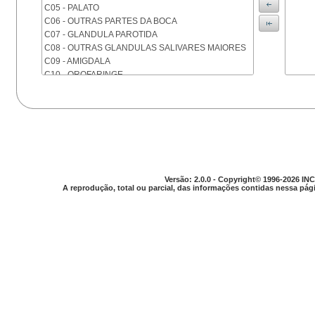
C05 - PALATO
C06 - OUTRAS PARTES DA BOCA
C07 - GLANDULA PAROTIDA
C08 - OUTRAS GLANDULAS SALIVARES MAIORES
C09 - AMIGDALA
C10 - OROFARINGE
C11 - NASOFARINGE
C12 - SEIO PIRIFORME
C13 - HIPOFARINGE
C14 - LOCALIZACOES MAL DEFINIDAS DA FARINGE
C15 - ESOFAGO
C16 - ESTOMAGO
C17 - INTESTINO DELGADO
Versão: 2.0.0 - Copyright© 1996-2026 INC
C18 - COLON
A reprodução, total ou parcial, das informações contidas nessa pági
C19 - JUNCAO RETOSSIGMOIDE
C20 - RETO
C21 - ANUS E CANAL ANAL
C22 - FIGADO E VIAS BILIARES INTRA-HEPATICAS
C23 - VESICULA BILIAR
C24 - OUTRAS PARTES DAS VIAS BILIARES
C25 - PANCREAS
C26 - LOCALIZACOES MAL DEFINIDAS NO
APARELHO DIGESTIVO
C30 - CAVIDADE NASAL E OUVIDO MEDIO