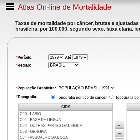
Atlas On-line de Mortalidade
Taxas de mortalidade por câncer, brutas e ajustadas
brasileira, por 100.000, segundo sexo, faixa etaria, 
*
Período:
Até
*
Regiao:
*
População Brasileira:
*
Topografia:
Topografia por tipo de câncer
Topografia por
CIDS
C00 - LABIO
C01 - BASE DA LINGUA
C02 - OUTRAS PARTES DA LINGUA
C03 - GENGIVA
C04 - ASSOALHO DA BOCA