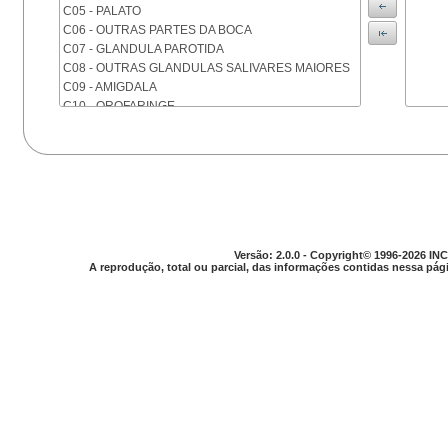
C05 - PALATO
C06 - OUTRAS PARTES DA BOCA
C07 - GLANDULA PAROTIDA
C08 - OUTRAS GLANDULAS SALIVARES MAIORES
C09 - AMIGDALA
C10 - OROFARINGE
C11 - NASOFARINGE
C12 - SEIO PIRIFORME
C13 - HIPOFARINGE
C14 - LOCALIZACOES MAL DEFINIDAS DA FARINGE
C15 - ESOFAGO
C16 - ESTOMAGO
C17 - INTESTINO DELGADO
Versão: 2.0.0 - Copyright© 1996-2026 INC
C18 - COLON
A reprodução, total ou parcial, das informações contidas nessa pági
C19 - JUNCAO RETOSSIGMOIDE
C20 - RETO
C21 - ANUS E CANAL ANAL
C22 - FIGADO E VIAS BILIARES INTRA-HEPATICAS
C23 - VESICULA BILIAR
C24 - OUTRAS PARTES DAS VIAS BILIARES
C25 - PANCREAS
C26 - LOCALIZACOES MAL DEFINIDAS NO
APARELHO DIGESTIVO
C30 - CAVIDADE NASAL E OUVIDO MEDIO