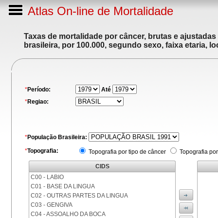
Atlas On-line de Mortalidade
Taxas de mortalidade por câncer, brutas e ajustadas
brasileira, por 100.000, segundo sexo, faixa etaria, 
*
Período:
Até
*
Regiao:
*
População Brasileira:
*
Topografia:
Topografia por tipo de câncer
Topografia por
CIDS
C00 - LABIO
C01 - BASE DA LINGUA
C02 - OUTRAS PARTES DA LINGUA
C03 - GENGIVA
C04 - ASSOALHO DA BOCA