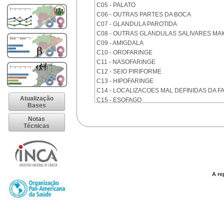
C05 - PALATO
C06 - OUTRAS PARTES DA BOCA
C07 - GLANDULA PAROTIDA
C08 - OUTRAS GLANDULAS SALIVARES MA
C09 - AMIGDALA
C10 - OROFARINGE
C11 - NASOFARINGE
C12 - SEIO PIRIFORME
C13 - HIPOFARINGE
C14 - LOCALIZACOES MAL DEFINIDAS DA F
Atualização
C15 - ESOFAGO
Bases
C16 - ESTOMAGO
Notas
C17 - INTESTINO DELGADO
Técnicas
C18 - COLON
C19 - JUNCAO RETOSSIGMOIDE
C20 - RETO
C21 - ANUS E CANAL ANAL
C22 - FIGADO E VIAS BILIARES INTRA-HEPA
A re
C23 - VESICULA BILIAR
C24 - OUTRAS PARTES DAS VIAS BILIARES
C25 - PANCREAS
C26 - LOCALIZACOES MAL DEFINIDAS NO 
C30 - CAVIDADE NASAL E OUVIDO MEDIO
C31 - SEIOS DA FACE