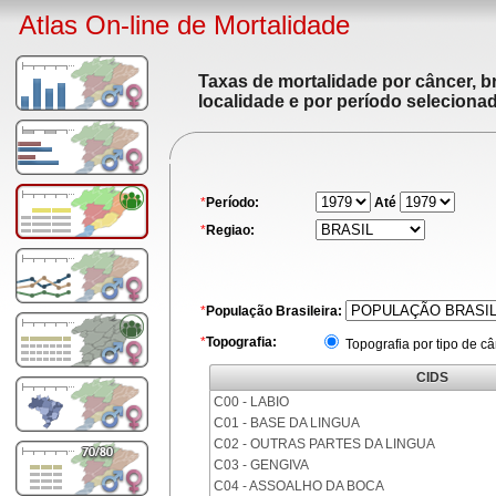
Atlas On-line de Mortalidade
Taxas de mortalidade por câncer, br
localidade e por período seleciona
*
Período:
Até
*
Regiao:
*
População Brasileira:
*
Topografia:
Topografia por tipo de c
CIDS
C00 - LABIO
C01 - BASE DA LINGUA
C02 - OUTRAS PARTES DA LINGUA
C03 - GENGIVA
C04 - ASSOALHO DA BOCA