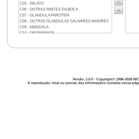
C05 - PALATO
C06 - OUTRAS PARTES DA BOCA
C07 - GLANDULA PAROTIDA
C08 - OUTRAS GLANDULAS SALIVARES MAIORES
C09 - AMIGDALA
C10 - OROFARINGE
C11 - NASOFARINGE
C12 - SEIO PIRIFORME
C13 - HIPOFARINGE
C14 - LOCALIZACOES MAL DEFINIDAS DA FARINGE
C15 - ESOFAGO
C16 - ESTOMAGO
C17 - INTESTINO DELGADO
Versão: 2.0.0 - Copyright© 1996-2026 INC
C18 - COLON
A reprodução, total ou parcial, das informações contidas nessa pági
C19 - JUNCAO RETOSSIGMOIDE
C20 - RETO
C21 - ANUS E CANAL ANAL
C22 - FIGADO E VIAS BILIARES INTRA-HEPATICAS
C23 - VESICULA BILIAR
C24 - OUTRAS PARTES DAS VIAS BILIARES
C25 - PANCREAS
C26 - LOCALIZACOES MAL DEFINIDAS NO
APARELHO DIGESTIVO
C30 - CAVIDADE NASAL E OUVIDO MEDIO