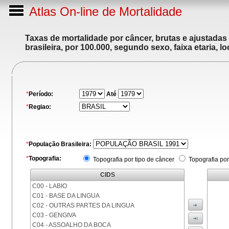
Atlas On-line de Mortalidade
Taxas de mortalidade por câncer, brutas e ajustadas
brasileira, por 100.000, segundo sexo, faixa etaria, 
*
Período:
Até
*
Regiao:
*
População Brasileira:
*
Topografia:
Topografia por tipo de câncer
Topografia por
CIDS
C00 - LABIO
C01 - BASE DA LINGUA
C02 - OUTRAS PARTES DA LINGUA
C03 - GENGIVA
C04 - ASSOALHO DA BOCA