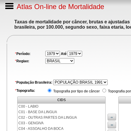
Atlas On-line de Mortalidade
Taxas de mortalidade por câncer, brutas e ajustadas
brasileira, por 100.000, segundo sexo, faixa etaria, 
*
Período:
Até
*
Regiao:
*
População Brasileira:
*
Topografia:
Topografia por tipo de câncer
Topografia por
CIDS
C00 - LABIO
C01 - BASE DA LINGUA
C02 - OUTRAS PARTES DA LINGUA
C03 - GENGIVA
C04 - ASSOALHO DA BOCA