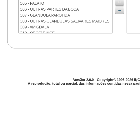
C05 - PALATO
C06 - OUTRAS PARTES DA BOCA
C07 - GLANDULA PAROTIDA
C08 - OUTRAS GLANDULAS SALIVARES MAIORES
C09 - AMIGDALA
C10 - OROFARINGE
C11 - NASOFARINGE
C12 - SEIO PIRIFORME
C13 - HIPOFARINGE
C14 - LOCALIZACOES MAL DEFINIDAS DA FARINGE
C15 - ESOFAGO
C16 - ESTOMAGO
C17 - INTESTINO DELGADO
Versão: 2.0.0 - Copyright© 1996-2026 INC
C18 - COLON
A reprodução, total ou parcial, das informações contidas nessa pági
C19 - JUNCAO RETOSSIGMOIDE
C20 - RETO
C21 - ANUS E CANAL ANAL
C22 - FIGADO E VIAS BILIARES INTRA-HEPATICAS
C23 - VESICULA BILIAR
C24 - OUTRAS PARTES DAS VIAS BILIARES
C25 - PANCREAS
C26 - LOCALIZACOES MAL DEFINIDAS NO
APARELHO DIGESTIVO
C30 - CAVIDADE NASAL E OUVIDO MEDIO