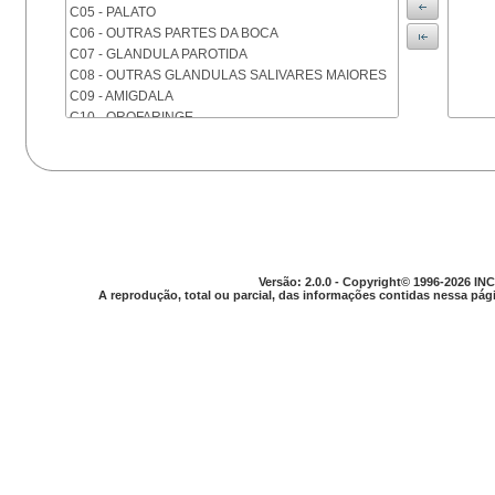
C05 - PALATO
C06 - OUTRAS PARTES DA BOCA
C07 - GLANDULA PAROTIDA
C08 - OUTRAS GLANDULAS SALIVARES MAIORES
C09 - AMIGDALA
C10 - OROFARINGE
C11 - NASOFARINGE
C12 - SEIO PIRIFORME
C13 - HIPOFARINGE
C14 - LOCALIZACOES MAL DEFINIDAS DA FARINGE
C15 - ESOFAGO
C16 - ESTOMAGO
C17 - INTESTINO DELGADO
Versão: 2.0.0 - Copyright© 1996-2026 INC
C18 - COLON
A reprodução, total ou parcial, das informações contidas nessa pági
C19 - JUNCAO RETOSSIGMOIDE
C20 - RETO
C21 - ANUS E CANAL ANAL
C22 - FIGADO E VIAS BILIARES INTRA-HEPATICAS
C23 - VESICULA BILIAR
C24 - OUTRAS PARTES DAS VIAS BILIARES
C25 - PANCREAS
C26 - LOCALIZACOES MAL DEFINIDAS NO
APARELHO DIGESTIVO
C30 - CAVIDADE NASAL E OUVIDO MEDIO