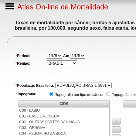
Atlas On-line de Mortalidade
Taxas de mortalidade por câncer, brutas e ajustadas
brasileira, por 100.000, segundo sexo, faixa etaria, 
*
Período:
Até
*
Regiao:
*
População Brasileira:
*
Topografia:
Topografia por tipo de câncer
Topografia por
CIDS
C00 - LABIO
C01 - BASE DA LINGUA
C02 - OUTRAS PARTES DA LINGUA
C03 - GENGIVA
C04 - ASSOALHO DA BOCA