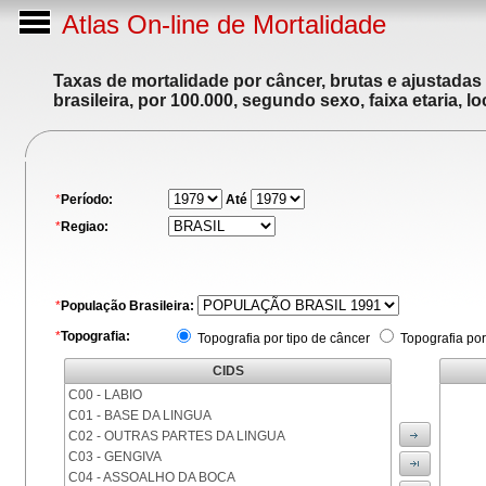
Atlas On-line de Mortalidade
Taxas de mortalidade por câncer, brutas e ajustadas
brasileira, por 100.000, segundo sexo, faixa etaria, 
*
Período:
Até
*
Regiao:
*
População Brasileira:
*
Topografia:
Topografia por tipo de câncer
Topografia por
CIDS
C00 - LABIO
C01 - BASE DA LINGUA
C02 - OUTRAS PARTES DA LINGUA
C03 - GENGIVA
C04 - ASSOALHO DA BOCA