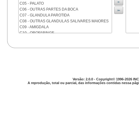
C05 - PALATO
C06 - OUTRAS PARTES DA BOCA
C07 - GLANDULA PAROTIDA
C08 - OUTRAS GLANDULAS SALIVARES MAIORES
C09 - AMIGDALA
C10 - OROFARINGE
C11 - NASOFARINGE
C12 - SEIO PIRIFORME
C13 - HIPOFARINGE
C14 - LOCALIZACOES MAL DEFINIDAS DA FARINGE
C15 - ESOFAGO
C16 - ESTOMAGO
C17 - INTESTINO DELGADO
Versão: 2.0.0 - Copyright© 1996-2026 INC
C18 - COLON
A reprodução, total ou parcial, das informações contidas nessa pági
C19 - JUNCAO RETOSSIGMOIDE
C20 - RETO
C21 - ANUS E CANAL ANAL
C22 - FIGADO E VIAS BILIARES INTRA-HEPATICAS
C23 - VESICULA BILIAR
C24 - OUTRAS PARTES DAS VIAS BILIARES
C25 - PANCREAS
C26 - LOCALIZACOES MAL DEFINIDAS NO
APARELHO DIGESTIVO
C30 - CAVIDADE NASAL E OUVIDO MEDIO