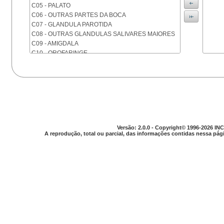
C05 - PALATO
C06 - OUTRAS PARTES DA BOCA
C07 - GLANDULA PAROTIDA
C08 - OUTRAS GLANDULAS SALIVARES MAIORES
C09 - AMIGDALA
C10 - OROFARINGE
C11 - NASOFARINGE
C12 - SEIO PIRIFORME
C13 - HIPOFARINGE
C14 - LOCALIZACOES MAL DEFINIDAS DA FARINGE
C15 - ESOFAGO
C16 - ESTOMAGO
C17 - INTESTINO DELGADO
Versão: 2.0.0 - Copyright© 1996-2026 INC
C18 - COLON
A reprodução, total ou parcial, das informações contidas nessa pági
C19 - JUNCAO RETOSSIGMOIDE
C20 - RETO
C21 - ANUS E CANAL ANAL
C22 - FIGADO E VIAS BILIARES INTRA-HEPATICAS
C23 - VESICULA BILIAR
C24 - OUTRAS PARTES DAS VIAS BILIARES
C25 - PANCREAS
C26 - LOCALIZACOES MAL DEFINIDAS NO
APARELHO DIGESTIVO
C30 - CAVIDADE NASAL E OUVIDO MEDIO