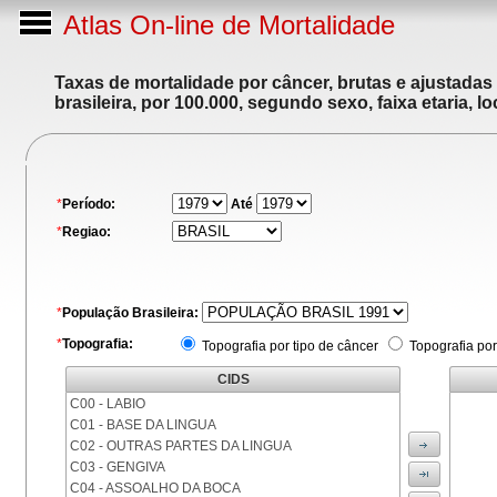
Atlas On-line de Mortalidade
Taxas de mortalidade por câncer, brutas e ajustadas
brasileira, por 100.000, segundo sexo, faixa etaria, 
*
Período:
Até
*
Regiao:
*
População Brasileira:
*
Topografia:
Topografia por tipo de câncer
Topografia por
CIDS
C00 - LABIO
C01 - BASE DA LINGUA
C02 - OUTRAS PARTES DA LINGUA
C03 - GENGIVA
C04 - ASSOALHO DA BOCA