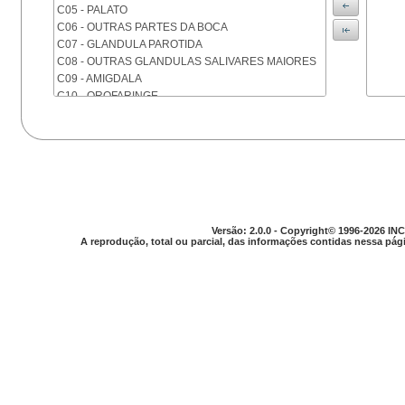
C05 - PALATO
C06 - OUTRAS PARTES DA BOCA
C07 - GLANDULA PAROTIDA
C08 - OUTRAS GLANDULAS SALIVARES MAIORES
C09 - AMIGDALA
C10 - OROFARINGE
C11 - NASOFARINGE
C12 - SEIO PIRIFORME
C13 - HIPOFARINGE
C14 - LOCALIZACOES MAL DEFINIDAS DA FARINGE
C15 - ESOFAGO
C16 - ESTOMAGO
C17 - INTESTINO DELGADO
Versão: 2.0.0 - Copyright© 1996-2026 INC
C18 - COLON
A reprodução, total ou parcial, das informações contidas nessa pági
C19 - JUNCAO RETOSSIGMOIDE
C20 - RETO
C21 - ANUS E CANAL ANAL
C22 - FIGADO E VIAS BILIARES INTRA-HEPATICAS
C23 - VESICULA BILIAR
C24 - OUTRAS PARTES DAS VIAS BILIARES
C25 - PANCREAS
C26 - LOCALIZACOES MAL DEFINIDAS NO
APARELHO DIGESTIVO
C30 - CAVIDADE NASAL E OUVIDO MEDIO