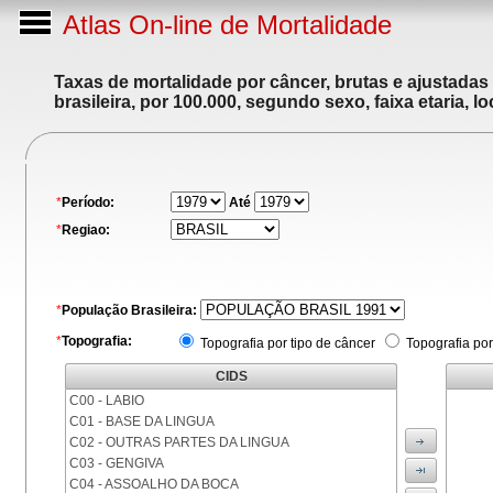
Atlas On-line de Mortalidade
Taxas de mortalidade por câncer, brutas e ajustadas
brasileira, por 100.000, segundo sexo, faixa etaria, 
*
Período:
Até
*
Regiao:
*
População Brasileira:
*
Topografia:
Topografia por tipo de câncer
Topografia por
CIDS
C00 - LABIO
C01 - BASE DA LINGUA
C02 - OUTRAS PARTES DA LINGUA
C03 - GENGIVA
C04 - ASSOALHO DA BOCA