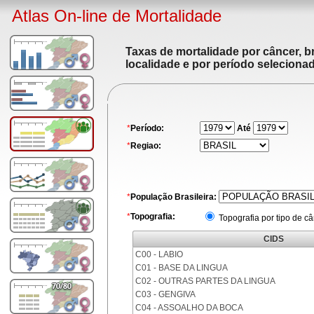
Atlas On-line de Mortalidade
Taxas de mortalidade por câncer, br
localidade e por período seleciona
*
Período:
Até
*
Regiao:
*
População Brasileira:
*
Topografia:
Topografia por tipo de c
CIDS
C00 - LABIO
C01 - BASE DA LINGUA
C02 - OUTRAS PARTES DA LINGUA
C03 - GENGIVA
C04 - ASSOALHO DA BOCA