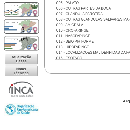
C05 - PALATO
C06 - OUTRAS PARTES DA BOCA
C07 - GLANDULA PAROTIDA
C08 - OUTRAS GLANDULAS SALIVARES MA
C09 - AMIGDALA
C10 - OROFARINGE
C11 - NASOFARINGE
C12 - SEIO PIRIFORME
C13 - HIPOFARINGE
C14 - LOCALIZACOES MAL DEFINIDAS DA F
Atualização
C15 - ESOFAGO
Bases
C16 - ESTOMAGO
Notas
C17 - INTESTINO DELGADO
Técnicas
C18 - COLON
C19 - JUNCAO RETOSSIGMOIDE
C20 - RETO
C21 - ANUS E CANAL ANAL
C22 - FIGADO E VIAS BILIARES INTRA-HEPA
A re
C23 - VESICULA BILIAR
C24 - OUTRAS PARTES DAS VIAS BILIARES
C25 - PANCREAS
C26 - LOCALIZACOES MAL DEFINIDAS NO 
C30 - CAVIDADE NASAL E OUVIDO MEDIO
C31 - SEIOS DA FACE