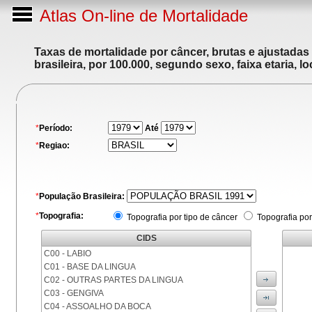
Atlas On-line de Mortalidade
Taxas de mortalidade por câncer, brutas e ajustadas
brasileira, por 100.000, segundo sexo, faixa etaria, 
*
Período:
Até
*
Regiao:
*
População Brasileira:
*
Topografia:
Topografia por tipo de câncer
Topografia por
CIDS
C00 - LABIO
C01 - BASE DA LINGUA
C02 - OUTRAS PARTES DA LINGUA
C03 - GENGIVA
C04 - ASSOALHO DA BOCA