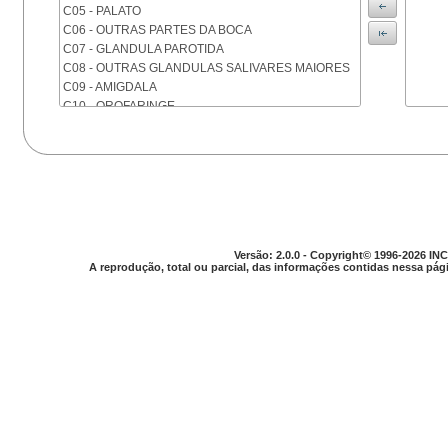
C05 - PALATO
C06 - OUTRAS PARTES DA BOCA
C07 - GLANDULA PAROTIDA
C08 - OUTRAS GLANDULAS SALIVARES MAIORES
C09 - AMIGDALA
C10 - OROFARINGE
C11 - NASOFARINGE
C12 - SEIO PIRIFORME
C13 - HIPOFARINGE
C14 - LOCALIZACOES MAL DEFINIDAS DA FARINGE
C15 - ESOFAGO
C16 - ESTOMAGO
C17 - INTESTINO DELGADO
Versão: 2.0.0 - Copyright© 1996-2026 INC
C18 - COLON
A reprodução, total ou parcial, das informações contidas nessa pági
C19 - JUNCAO RETOSSIGMOIDE
C20 - RETO
C21 - ANUS E CANAL ANAL
C22 - FIGADO E VIAS BILIARES INTRA-HEPATICAS
C23 - VESICULA BILIAR
C24 - OUTRAS PARTES DAS VIAS BILIARES
C25 - PANCREAS
C26 - LOCALIZACOES MAL DEFINIDAS NO
APARELHO DIGESTIVO
C30 - CAVIDADE NASAL E OUVIDO MEDIO