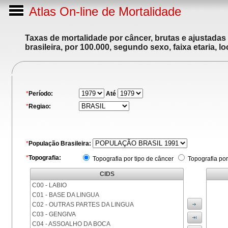
Atlas On-line de Mortalidade
Taxas de mortalidade por câncer, brutas e ajustadas
brasileira, por 100.000, segundo sexo, faixa etaria, 
*
Período:
Até
*
Regiao:
*
População Brasileira:
*
Topografia:
Topografia por tipo de câncer
Topografia por
CIDS
C00 - LABIO
C01 - BASE DA LINGUA
C02 - OUTRAS PARTES DA LINGUA
C03 - GENGIVA
C04 - ASSOALHO DA BOCA