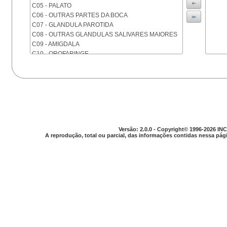
C05 - PALATO
C06 - OUTRAS PARTES DA BOCA
C07 - GLANDULA PAROTIDA
C08 - OUTRAS GLANDULAS SALIVARES MAIORES
C09 - AMIGDALA
C10 - OROFARINGE
C11 - NASOFARINGE
C12 - SEIO PIRIFORME
C13 - HIPOFARINGE
C14 - LOCALIZACOES MAL DEFINIDAS DA FARINGE
C15 - ESOFAGO
C16 - ESTOMAGO
C17 - INTESTINO DELGADO
Versão: 2.0.0 - Copyright© 1996-2026 INC
C18 - COLON
A reprodução, total ou parcial, das informações contidas nessa pági
C19 - JUNCAO RETOSSIGMOIDE
C20 - RETO
C21 - ANUS E CANAL ANAL
C22 - FIGADO E VIAS BILIARES INTRA-HEPATICAS
C23 - VESICULA BILIAR
C24 - OUTRAS PARTES DAS VIAS BILIARES
C25 - PANCREAS
C26 - LOCALIZACOES MAL DEFINIDAS NO
APARELHO DIGESTIVO
C30 - CAVIDADE NASAL E OUVIDO MEDIO