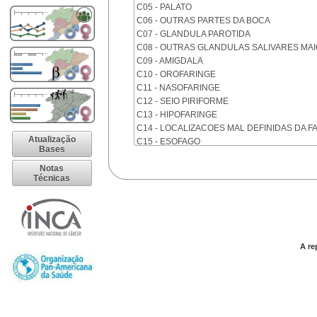
C05 - PALATO
C06 - OUTRAS PARTES DA BOCA
C07 - GLANDULA PAROTIDA
C08 - OUTRAS GLANDULAS SALIVARES MA
C09 - AMIGDALA
C10 - OROFARINGE
C11 - NASOFARINGE
C12 - SEIO PIRIFORME
C13 - HIPOFARINGE
C14 - LOCALIZACOES MAL DEFINIDAS DA F
Atualização
C15 - ESOFAGO
Bases
C16 - ESTOMAGO
Notas
C17 - INTESTINO DELGADO
Técnicas
C18 - COLON
C19 - JUNCAO RETOSSIGMOIDE
C20 - RETO
C21 - ANUS E CANAL ANAL
C22 - FIGADO E VIAS BILIARES INTRA-HEPA
A re
C23 - VESICULA BILIAR
C24 - OUTRAS PARTES DAS VIAS BILIARES
C25 - PANCREAS
C26 - LOCALIZACOES MAL DEFINIDAS NO 
C30 - CAVIDADE NASAL E OUVIDO MEDIO
C31 - SEIOS DA FACE