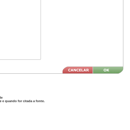
de
 e quando for citada a fonte.