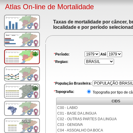
Atlas On-line de Mortalidade
Taxas de mortalidade por câncer, br
localidade e por período seleciona
*
Período:
Até
*
Regiao:
*
População Brasileira:
*
Topografia:
Topografia por tipo de c
CIDS
C00 - LABIO
C01 - BASE DA LINGUA
C02 - OUTRAS PARTES DA LINGUA
C03 - GENGIVA
C04 - ASSOALHO DA BOCA