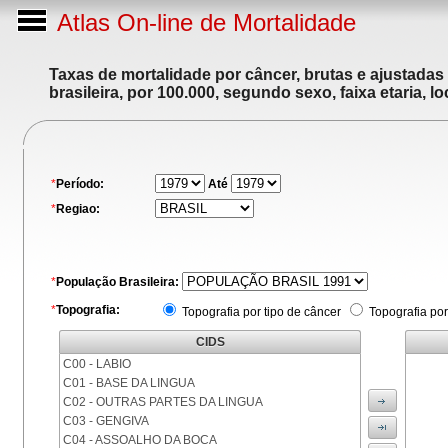
Atlas On-line de Mortalidade
Taxas de mortalidade por câncer, brutas e ajustadas
brasileira, por 100.000, segundo sexo, faixa etaria, 
*
Período:
Até
*
Regiao:
*
População Brasileira:
*
Topografia:
Topografia por tipo de câncer
Topografia por
CIDS
C00 - LABIO
C01 - BASE DA LINGUA
C02 - OUTRAS PARTES DA LINGUA
C03 - GENGIVA
C04 - ASSOALHO DA BOCA