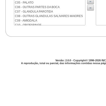
C05 - PALATO
C06 - OUTRAS PARTES DA BOCA
C07 - GLANDULA PAROTIDA
C08 - OUTRAS GLANDULAS SALIVARES MAIORES
C09 - AMIGDALA
C10 - OROFARINGE
C11 - NASOFARINGE
C12 - SEIO PIRIFORME
C13 - HIPOFARINGE
C14 - LOCALIZACOES MAL DEFINIDAS DA FARINGE
C15 - ESOFAGO
C16 - ESTOMAGO
C17 - INTESTINO DELGADO
Versão: 2.0.0 - Copyright© 1996-2026 INC
C18 - COLON
A reprodução, total ou parcial, das informações contidas nessa pági
C19 - JUNCAO RETOSSIGMOIDE
C20 - RETO
C21 - ANUS E CANAL ANAL
C22 - FIGADO E VIAS BILIARES INTRA-HEPATICAS
C23 - VESICULA BILIAR
C24 - OUTRAS PARTES DAS VIAS BILIARES
C25 - PANCREAS
C26 - LOCALIZACOES MAL DEFINIDAS NO
APARELHO DIGESTIVO
C30 - CAVIDADE NASAL E OUVIDO MEDIO