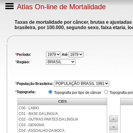
Atlas On-line de Mortalidade
Taxas de mortalidade por câncer, brutas e ajustadas
brasileira, por 100.000, segundo sexo, faixa etaria, 
*
Período:
Até
*
Regiao:
*
População Brasileira:
*
Topografia:
Topografia por tipo de câncer
Topografia por
CIDS
C00 - LABIO
C01 - BASE DA LINGUA
C02 - OUTRAS PARTES DA LINGUA
C03 - GENGIVA
C04 - ASSOALHO DA BOCA