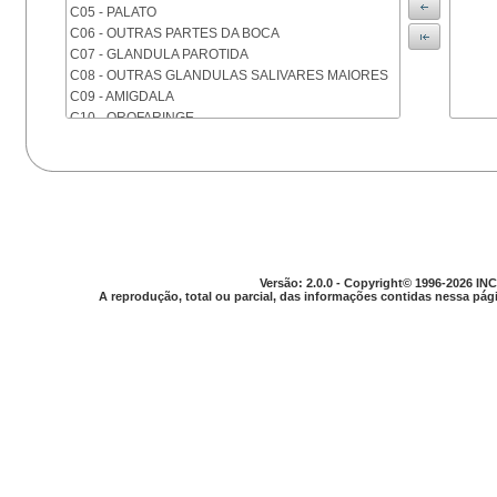
C05 - PALATO
C06 - OUTRAS PARTES DA BOCA
C07 - GLANDULA PAROTIDA
C08 - OUTRAS GLANDULAS SALIVARES MAIORES
C09 - AMIGDALA
C10 - OROFARINGE
C11 - NASOFARINGE
C12 - SEIO PIRIFORME
C13 - HIPOFARINGE
C14 - LOCALIZACOES MAL DEFINIDAS DA FARINGE
C15 - ESOFAGO
C16 - ESTOMAGO
C17 - INTESTINO DELGADO
Versão: 2.0.0 - Copyright© 1996-2026 INC
C18 - COLON
A reprodução, total ou parcial, das informações contidas nessa pági
C19 - JUNCAO RETOSSIGMOIDE
C20 - RETO
C21 - ANUS E CANAL ANAL
C22 - FIGADO E VIAS BILIARES INTRA-HEPATICAS
C23 - VESICULA BILIAR
C24 - OUTRAS PARTES DAS VIAS BILIARES
C25 - PANCREAS
C26 - LOCALIZACOES MAL DEFINIDAS NO
APARELHO DIGESTIVO
C30 - CAVIDADE NASAL E OUVIDO MEDIO